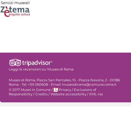
Servizi museali
Leggi le recensioni su:
Museo di Roma
Museo di Roma, Piazza San Pantaleo, 10 - Piazza Navona, 2 - 00186
Roma - Tel. +39 060608 - Email: museodiroma@comune.roma.it
© 2017 Musei in Comune
/
Privacy
/
Exclusions of
Responsibility
/
Credits
/
Website accessibility
/
XML-rss