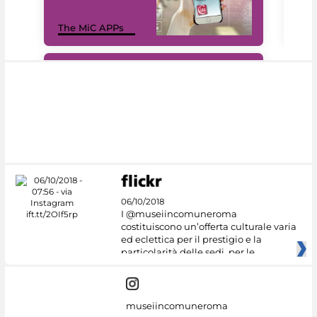
MiC
The MiC APPs
net
#DiscoverMiC
06/10/2018
I @museiincomuneroma
costituiscono un’offerta culturale varia
ed eclettica per il prestigio e la
particolarità delle sedi, per le
museiincomuneroma