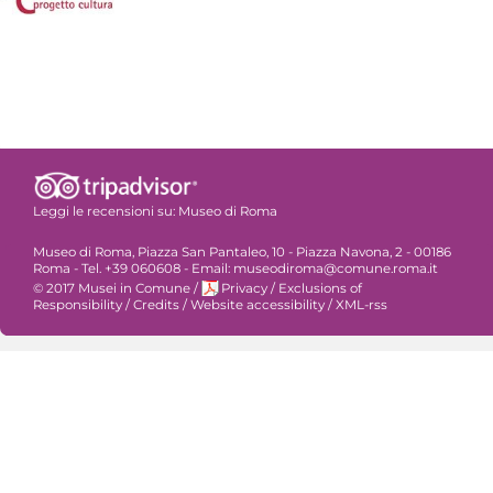
Leggi le recensioni su:
Museo di Roma
Museo di Roma, Piazza San Pantaleo, 10 - Piazza Navona, 2 - 00186
Roma - Tel. +39 060608 - Email: museodiroma@comune.roma.it
© 2017 Musei in Comune
/
Privacy
/
Exclusions of
Responsibility
/
Credits
/
Website accessibility
/
XML-rss