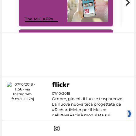
MiC
The MiC APPs
net
#DiscoverMiC
07/10/2018
Ombre, giochi di luce e trasparenze.
La nuova nuova teca progettata da
#RichardMeier per il Museo
dell'#AraPacis è modulata sul