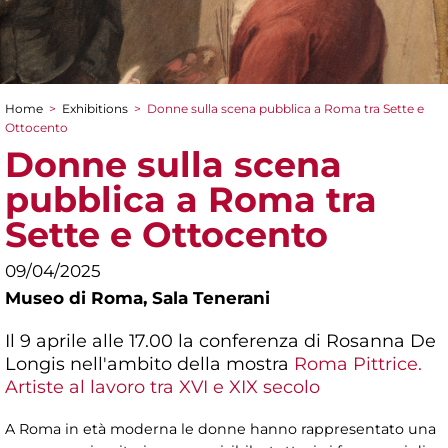
Home
>
Exhibitions
>
Donne sulla scena pubblica a Roma tra Sette e
You are here
Ottocento
Donne sulla scena
pubblica a Roma tra
Sette e Ottocento
09/04/2025
Museo di Roma,
Sala Tenerani
Il 9 aprile alle 17.00 la conferenza di Rosanna De
Longis nell'ambito della mostra
Roma Pittrice.
Artiste al lavoro tra XVI e XIX secolo
A Roma in età moderna le donne hanno rappresentato una