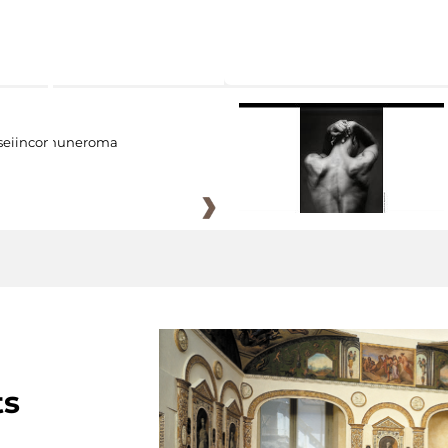
eiincomuneroma
ts