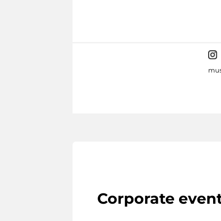
mus
Corporate even