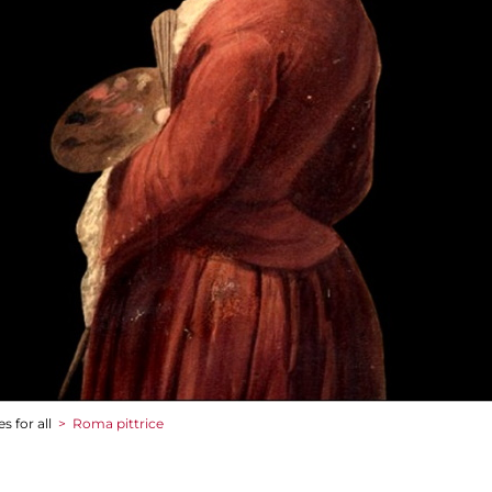
s for all
>
Roma pittrice