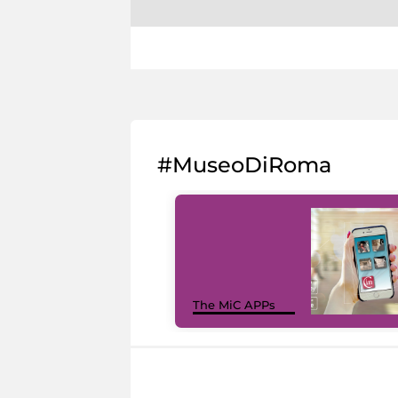
#MuseoDiRoma
The MiC APPs