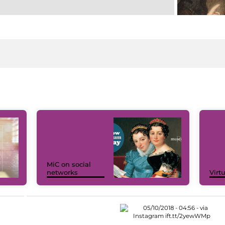
MiC on social
networks
Virt