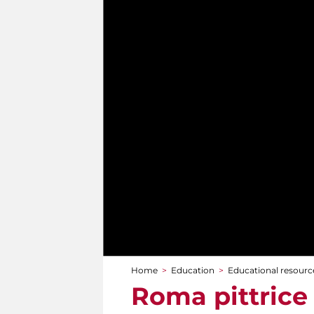
Home
>
Education
>
Educational resource
You are here
Roma pittrice