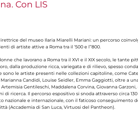
na. Con LIS
 direttrice del museo Ilaria Miarelli Mariani: un percorso coinvo
nti di artiste attive a Roma tra il ‘500 e l’‘800.
onne che lavorano a Roma tra il XVI e il XIX secolo, le tante pit
voro, dalla produzione ricca, variegata e di rilievo, spesso cond
 sono le artiste presenti nelle collezioni capitoline, come Cate
Marianna Candidi, Louise Seidler, Emma Gaggiotti, oltre a una s
, Artemisia Gentileschi, Maddalena Corvina, Giovanna Garzoni, e 
 di ricerca. Il percorso espositivo si snoda attraverso circa 13
to nazionale e internazionale, con il faticoso conseguimento d
 città (Accademia di San Luca, Virtuosi del Pantheon).