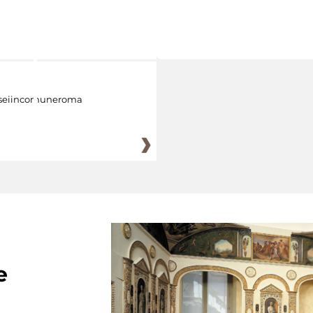
eiincomuneroma
e