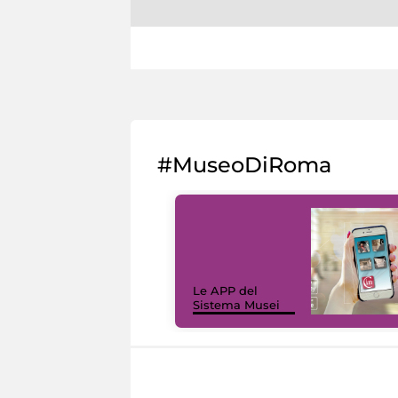
#MuseoDiRoma
Le APP del
Sistema Musei