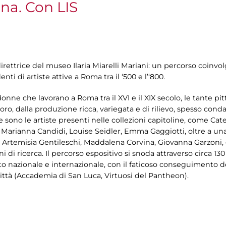
na. Con LIS
 direttrice del museo Ilaria Miarelli Mariani: un percorso coinvo
nti di artiste attive a Roma tra il ‘500 e l’‘800.
onne che lavorano a Roma tra il XVI e il XIX secolo, le tante pit
voro, dalla produzione ricca, variegata e di rilievo, spesso cond
 sono le artiste presenti nelle collezioni capitoline, come Cate
Marianna Candidi, Louise Seidler, Emma Gaggiotti, oltre a una s
, Artemisia Gentileschi, Maddalena Corvina, Giovanna Garzoni, e 
 di ricerca. Il percorso espositivo si snoda attraverso circa 13
to nazionale e internazionale, con il faticoso conseguimento d
 città (Accademia di San Luca, Virtuosi del Pantheon).