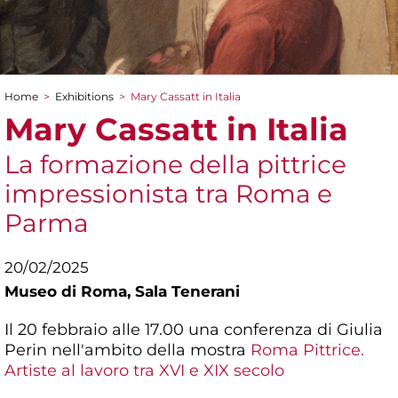
Home
>
Exhibitions
>
Mary Cassatt in Italia
You are here
Mary Cassatt in Italia
La formazione della pittrice
impressionista tra Roma e
Parma
20/02/2025
Museo di Roma,
Sala Tenerani
Il 20 febbraio alle 17.00 una conferenza di Giulia
Perin nell'ambito della mostra
Roma Pittrice.
Artiste al lavoro tra XVI e XIX secolo