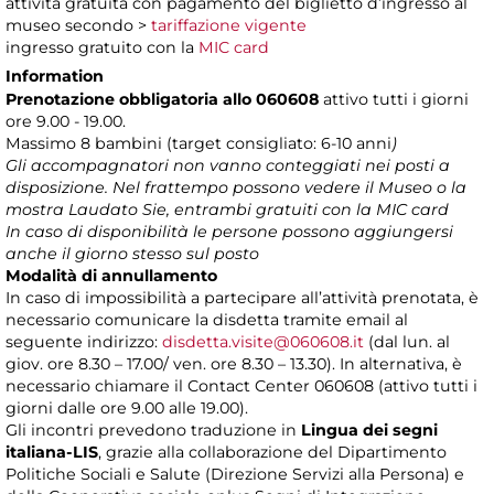
attività gratuita con pagamento del biglietto d’ingresso al
museo secondo >
tariffazione vigente
ingresso gratuito con la
MIC card
Information
Prenotazione obbligatoria allo 060608
attivo tutti i giorni
ore 9.00 - 19.00.
Massimo 8 bambini (target consigliato: 6-10 anni
)
Gli accompagnatori non vanno conteggiati nei posti a
disposizione. Nel frattempo possono vedere il Museo o la
mostra Laudato Sie, entrambi gratuiti con la MIC card
In caso di disponibilità le persone possono aggiungersi
anche il giorno stesso sul posto
Modalità di annullamento
In caso di impossibilità a partecipare all’attività prenotata, è
necessario comunicare la disdetta tramite email al
seguente indirizzo:
disdetta.visite@060608.it
(dal lun. al
giov. ore 8.30 – 17.00/ ven. ore 8.30 – 13.30). In alternativa, è
necessario chiamare il Contact Center 060608 (attivo tutti i
giorni dalle ore 9.00 alle 19.00).
Gli incontri prevedono traduzione in
Lingua dei segni
italiana-LIS
, grazie alla collaborazione del Dipartimento
Politiche Sociali e Salute (Direzione Servizi alla Persona) e