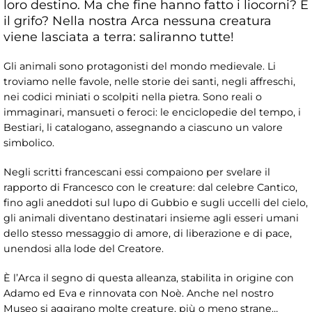
loro destino. Ma che fine hanno fatto i liocorni? E
il grifo? Nella nostra Arca nessuna creatura
viene lasciata a terra: saliranno tutte!
Gli animali sono protagonisti del mondo medievale. Li
troviamo nelle favole, nelle storie dei santi, negli affreschi,
nei codici miniati o scolpiti nella pietra. Sono reali o
immaginari, mansueti o feroci: le enciclopedie del tempo, i
Bestiari, li catalogano, assegnando a ciascuno un valore
simbolico.
Negli scritti francescani essi compaiono per svelare il
rapporto di Francesco con le creature: dal celebre Cantico,
fino agli aneddoti sul lupo di Gubbio e sugli uccelli del cielo,
gli animali diventano destinatari insieme agli esseri umani
dello stesso messaggio di amore, di liberazione e di pace,
unendosi alla lode del Creatore.
È l’Arca il segno di questa alleanza, stabilita in origine con
Adamo ed Eva e rinnovata con Noè. Anche nel nostro
Museo si aggirano molte creature, più o meno strane…