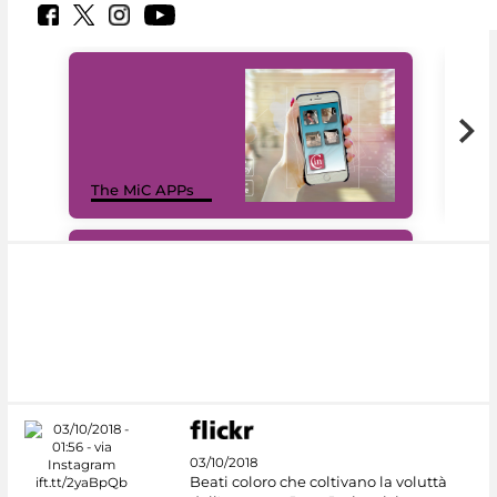
MiC
The MiC APPs
net
#DiscoverMiC
03/10/2018
Beati coloro che coltivano la voluttà