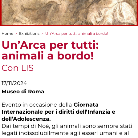
Home
>
Exhibitions
>
Un’Arca per tutti: animali a bordo!
You are here
Un’Arca per tutti:
animali a bordo!
Con LIS
17/11/2024
Museo di Roma
Evento in occasione della
Giornata
Internazionale per i diritti dell’Infanzia e
dell’Adolescenza.
Dai tempi di Noè, gli animali sono sempre stati
legati indissolubilmente agli esseri umani e al