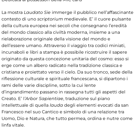
La mostra
Laudato Sie
immerge il pubblico nell’affascinante
contesto di uno
scriptorium
medievale. E’ il cuore pulsante
della cultura europea nei secoli che consegnano l’eredità
del mondo classico alla civiltà moderna, insieme a una
rielaborazione originale della visione del mondo e
dell’essere umano. Attraverso il viaggio tra codici miniati,
incunaboli e libri a stampa è possibile ricostruire il sapere
originato da questa concezione unitaria del cosmo: esso si
erge come un albero radicato nella tradizione classica e
cristiana e proiettato verso il cielo. Da suo tronco, sede della
riflessione culturale e spirituale francescana, si dipartono i
rami delle varie discipline, sotto la cui lente
d’ingrandimento passano in rassegna tutti gli aspetti del
Creato. E’ l
’Arbor
Sapientiae
, traduzione sul piano
intellettuale di quella
lauda
degli elementi evocati da san
Francesco nel suo Cantico e simbolo di una relazione tra
Uomo, Dio e Natura, che tutto permea, ordina e nutre come
linfa vitale.