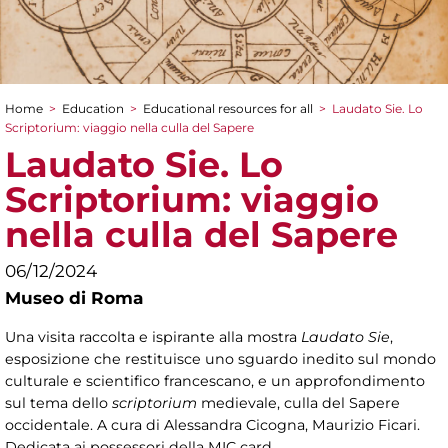
Home
>
Education
>
Educational resources for all
>
Laudato Sie. Lo
You are here
Scriptorium: viaggio nella culla del Sapere
Laudato Sie. Lo
Scriptorium: viaggio
nella culla del Sapere
06/12/2024
Museo di Roma
Una visita raccolta e ispirante alla mostra
Laudato Sie
,
esposizione che restituisce uno sguardo inedito sul mondo
culturale e scientifico francescano, e un approfondimento
sul tema dello
scriptorium
medievale, culla del Sapere
occidentale. A cura di Alessandra Cicogna, Maurizio Ficari.
Dedicata ai possessori della MIC card