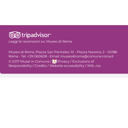
Leggi le recensioni su:
Museo di Roma
Museo di Roma, Piazza San Pantaleo, 10 - Piazza Navona, 2 - 00186
Roma - Tel. +39 060608 - Email: museodiroma@comune.roma.it
© 2017 Musei in Comune
/
Privacy
/
Exclusions of
Responsibility
/
Credits
/
Website accessibility
/
XML-rss