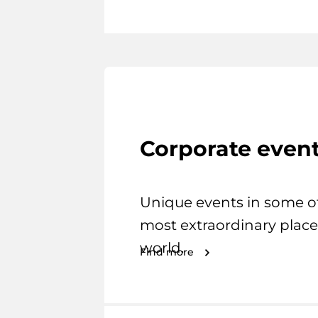
Corporate even
Unique events in some o
most extraordinary place
world.
Find more