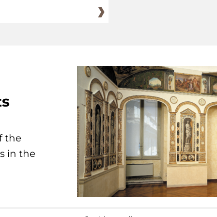
ts
f the
s in the