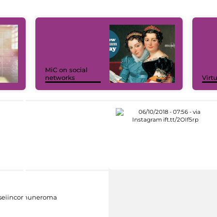
MiC on social
networks
Virt
eiincomuneroma