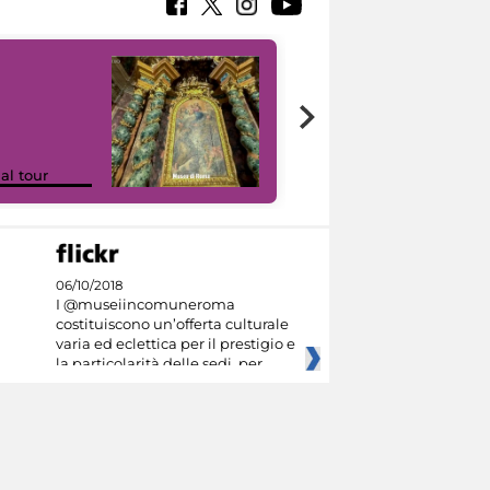
Google Arts &
ual tour
Culture
06/10/2018
I @museiincomuneroma
costituiscono un’offerta culturale
varia ed eclettica per il prestigio e
la particolarità delle sedi, per