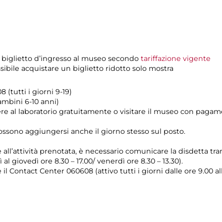
 biglietto d’ingresso al museo secondo
tariffazione vigente
sibile acquistare un biglietto ridotto solo mostra
 (tutti i giorni 9-19)
ambini 6-10 anni)
e al laboratorio gratuitamente o visitare il museo con pagam
possono aggiungersi anche il giorno stesso sul posto.
e all’attività prenotata, è necessario comunicare la disdetta tr
 al giovedì ore 8.30 – 17.00/ venerdì ore 8.30 – 13.30).
il Contact Center 060608 (attivo tutti i giorni dalle ore 9.00 al