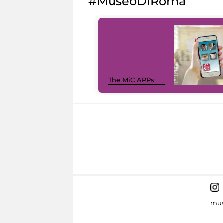
#MuseoDiRoma
The MiC APPs
mus