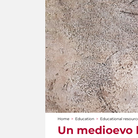
Home
>
Education
>
Educational resource
You are here
Un medioevo b