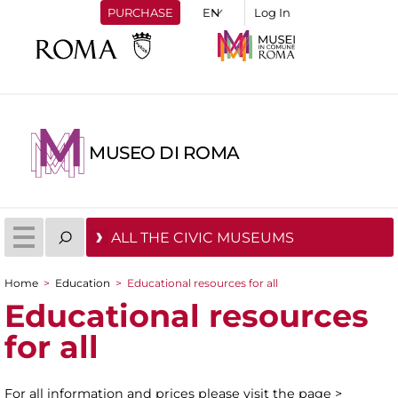
PURCHASE
Log In
MUSEO DI ROMA
ALL THE CIVIC MUSEUMS
Home
>
Education
>
Educational resources for all
You are here
Educational resources
for all
For all information and prices please visit the page >