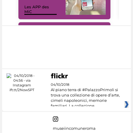
Les APP des
Les
MiC
rés
#DiscoverMiC
04/10/2018
Al piano terra di #PalazzoPrimoli si
trova una collezione di opere d’arte,
cimeli napoleonici, memorie
familiari. La collezione
museiincomuneroma