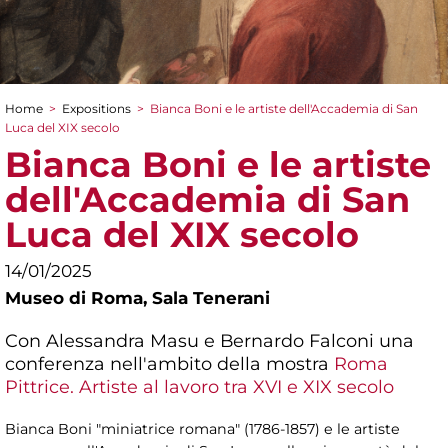
Home
>
Expositions
>
Bianca Boni e le artiste dell'Accademia di San
You are here
Luca del XIX secolo
Bianca Boni e le artiste
dell'Accademia di San
Luca del XIX secolo
14/01/2025
Museo di Roma,
Sala Tenerani
Con Alessandra Masu e Bernardo Falconi una
conferenza nell'ambito della mostra
Roma
Pittrice. Artiste al lavoro tra XVI e XIX secolo
Bianca Boni "miniatrice romana" (1786-1857) e le artiste