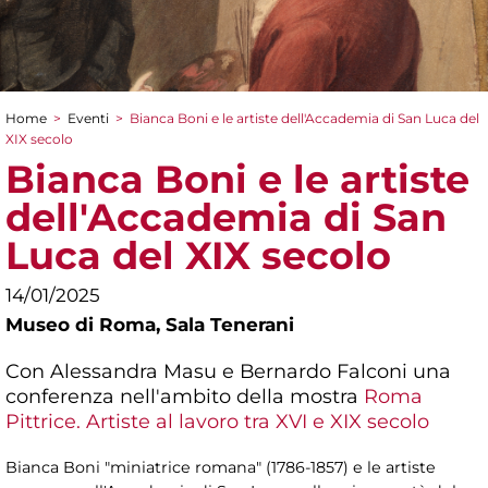
Home
>
Eventi
>
Bianca Boni e le artiste dell'Accademia di San Luca del
Tu sei qui
XIX secolo
Bianca Boni e le artiste
dell'Accademia di San
Luca del XIX secolo
14/01/2025
Museo di Roma,
Sala Tenerani
Con Alessandra Masu e Bernardo Falconi una
conferenza nell'ambito della mostra
Roma
Pittrice. Artiste al lavoro tra XVI e XIX secolo
Bianca Boni "miniatrice romana" (1786-1857) e le artiste