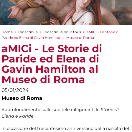
Home
>
Didactique
>
Didactique pour tous
>
aMICi - Le Storie di
You are here
Paride ed Elena di Gavin Hamilton al Museo di Roma
aMICi - Le Storie di
Paride ed Elena di
Gavin Hamilton al
Museo di Roma
05/01/2024
Museo di Roma
Approfondimento sulle sue tele raffiguranti le
Storie di
Elena e Paride
In occasione del trecentesimo anniversario della nascita del