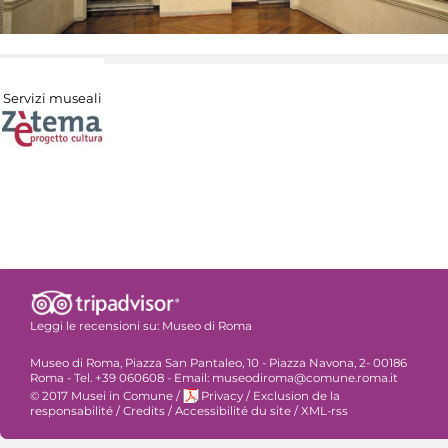
Servizi museali
Leggi le recensioni su:
Museo di Roma
Museo di Roma, Piazza San Pantaleo, 10 - Piazza Navona, 2- 00186
Roma - Tel. +39 060608 - Email: museodiroma@comune.roma.it
© 2017 Musei in Comune
/
Privacy
/
Exclusion de la
responsabilité
/
Credits
/
Accessibilité du site
/
XML-rss