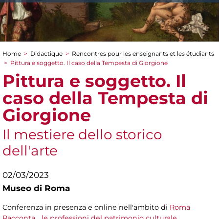
Home
>
Didactique
>
Rencontres pour les enseignants et les étudiants
You are here
>
Pittura e soggetto. Il caso della Tempesta di Giorgione
Pittura e soggetto. Il
caso della Tempesta di
Giorgione
Il mestiere dello storico
dell'arte
02/03/2023
Museo di Roma
Conferenza in presenza e online nell'ambito di
Roma
Racconta… le professioni del patrimonio culturale
.