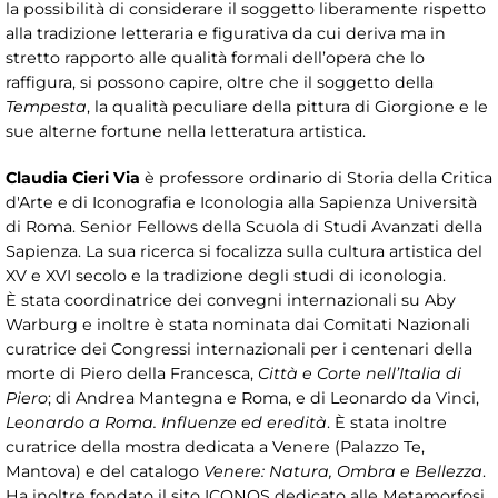
la possibilità di considerare il soggetto liberamente rispetto
alla tradizione letteraria e figurativa da cui deriva ma in
stretto rapporto alle qualità formali dell’opera che lo
raffigura, si possono capire, oltre che il soggetto della
Tempesta
, la qualità peculiare della pittura di Giorgione e le
sue alterne fortune nella letteratura artistica.
Claudia Cieri Via
è professore ordinario di Storia della Critica
d'Arte e di Iconografia e Iconologia alla Sapienza Università
di Roma. Senior Fellows della Scuola di Studi Avanzati della
Sapienza. La sua ricerca si focalizza sulla cultura artistica del
XV e XVI secolo e la tradizione degli studi di iconologia.
È stata coordinatrice dei convegni internazionali su Aby
Warburg e inoltre è stata nominata dai Comitati Nazionali
curatrice dei Congressi internazionali per i centenari della
morte di Piero della Francesca,
Città e Corte nell’Italia di
Piero
; di Andrea Mantegna e Roma, e di Leonardo da Vinci,
Leonardo a Roma. Influenze ed eredità
. È stata inoltre
curatrice della mostra dedicata a Venere (Palazzo Te,
Mantova) e del catalogo
Venere: Natura, Ombra e Bellezza
.
Ha inoltre fondato il sito ICONOS dedicato alle Metamorfosi