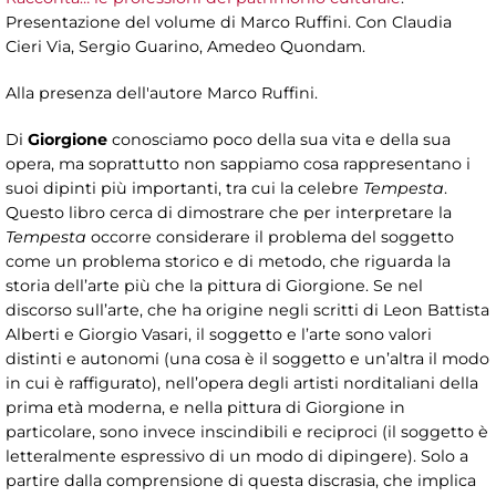
Presentazione del volume di Marco Ruffini. Con Claudia
Cieri Via, Sergio Guarino, Amedeo Quondam.
Alla presenza dell'autore Marco Ruffini.
Di
Giorgione
conosciamo poco della sua vita e della sua
opera, ma soprattutto non sappiamo cosa rappresentano i
suoi dipinti più importanti, tra cui la celebre
Tempesta
.
Questo libro cerca di dimostrare che per interpretare la
Tempesta
occorre considerare il problema del soggetto
come un problema storico e di metodo, che riguarda la
storia dell’arte più che la pittura di Giorgione. Se nel
discorso sull’arte, che ha origine negli scritti di Leon Battista
Alberti e Giorgio Vasari, il soggetto e l’arte sono valori
distinti e autonomi (una cosa è il soggetto e un’altra il modo
in cui è raffigurato), nell’opera degli artisti norditaliani della
prima età moderna, e nella pittura di Giorgione in
particolare, sono invece inscindibili e reciproci (il soggetto è
letteralmente espressivo di un modo di dipingere). Solo a
partire dalla comprensione di questa discrasia, che implica