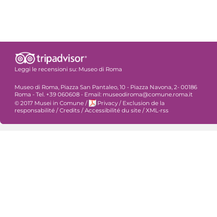
Leggi le recensioni su:
Museo di Roma
Museo di Roma, Piazza San Pantaleo, 10 - Piazza Navona, 2- 00186
Roma - Tel. +39 060608 - Email: museodiroma@comune.roma.it
© 2017 Musei in Comune
/
Privacy
/
Exclusion de la
responsabilité
/
Credits
/
Accessibilité du site
/
XML-rss