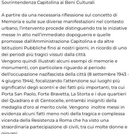
Sovrintendenza Capitolina ai Beni Culturali
A partire da una necessaria riflessione sul concetto di
Memoria e sulle sue diverse manifestazioni nel contesto
urbano, l’intervento procede distinguendo tra le iniziative
messe in atto nell’immediato dopoguerra e quelle
promosse dall'Amministrazione Capitolina e da altre
Istituzioni Pubbliche fino ai nostri giorni, in ricordo di uno
dei periodi più tragici vissuti dalla città.
Vengono quindi illustrati alcuni esempi di memorie e
monumenti, con particolare riguardo al periodo
dell'occupazione nazifascista della città (8 settembre 1943 -
4 giugno 1944), focalizzando l’attenzione sui luoghi più
significativi degli scontri e dei fatti più importanti, tra cui
Porta San Paolo, Forte Bravetta, La Storta e i due quartieri
del Quadraro e di Centocelle, entrambi insigniti della
medaglia d’oro al merito civile. Vengono inoltre messi in
evidenza alcuni fatti meno noti della tragica e complessa
vicenda della Resistenza a Roma che ha visto una
straordinaria partecipazione di civili, tra cui molte donne e
giovani.