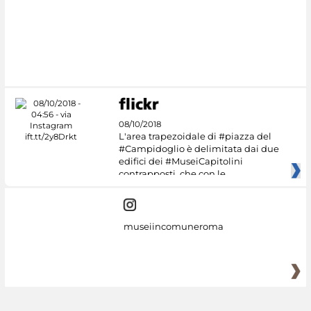
#DiscoverMiC
08/10/2018
L'area trapezoidale di #piazza del
#Campidoglio è delimitata dai due
edifici dei #MuseiCapitolini
contrapposti, che con le
museiincomuneroma