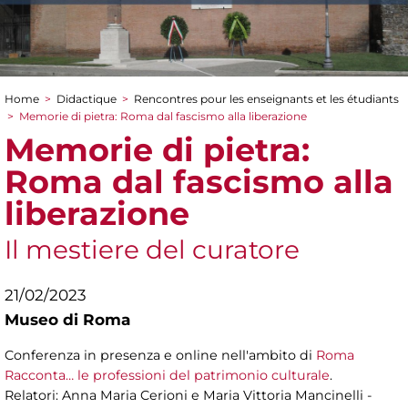
Home
>
Didactique
>
Rencontres pour les enseignants et les étudiants
You are here
>
Memorie di pietra: Roma dal fascismo alla liberazione
Memorie di pietra:
Roma dal fascismo alla
liberazione
Il mestiere del curatore
21/02/2023
Museo di Roma
Conferenza in presenza e online nell'ambito di
Roma
Racconta… le professioni del patrimonio culturale
.
Relatori: Anna Maria Cerioni e Maria Vittoria Mancinelli -