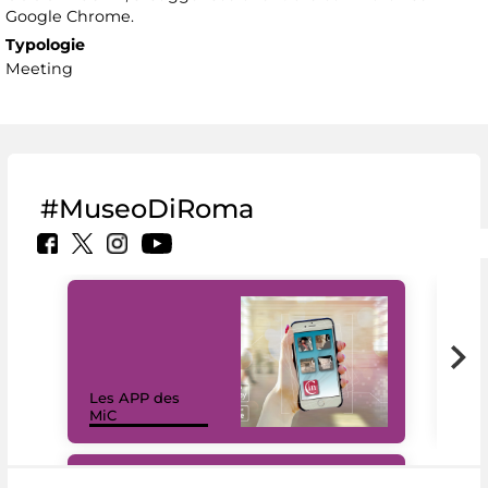
Google Chrome.
Typologie
Meeting
#MuseoDiRoma
Les APP des
Les
MiC
rés