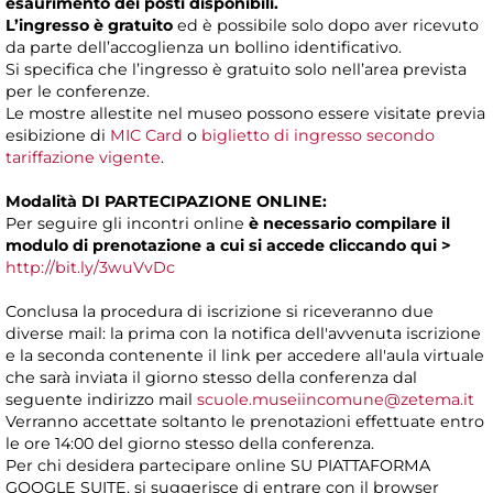
esaurimento dei posti disponibili.
L’ingresso è gratuito
ed è possibile solo dopo aver ricevuto
da parte dell’accoglienza un bollino identificativo.
Si specifica che l’ingresso è gratuito solo nell’area prevista
per le conferenze.
Le mostre allestite nel museo possono essere visitate previa
esibizione di
MIC Card
o
biglietto di ingresso secondo
tariffazione vigente
.
Modalità DI PARTECIPAZIONE ONLINE:
Per seguire gli incontri online
è necessario compilare il
modulo di prenotazione a cui si accede
cliccando
qui >
http://bit.ly/3wuVvDc
Conclusa la procedura di iscrizione si riceveranno due
diverse mail: la prima con la notifica dell'avvenuta iscrizione
e la seconda contenente il link per accedere all'aula virtuale
che sarà inviata il giorno stesso della conferenza dal
seguente indirizzo mail
scuole.museiincomune@zetema.it
Verranno accettate soltanto le prenotazioni effettuate entro
le ore 14:00 del giorno stesso della conferenza.
Per chi desidera partecipare online SU PIATTAFORMA
GOOGLE SUITE, si suggerisce di entrare con il browser