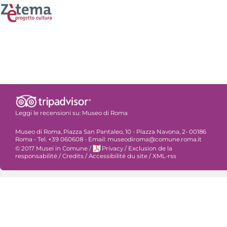
Leggi le recensioni su:
Museo di Roma
Museo di Roma, Piazza San Pantaleo, 10 - Piazza Navona, 2- 00186
Roma - Tel. +39 060608 - Email: museodiroma@comune.roma.it
© 2017 Musei in Comune
/
Privacy
/
Exclusion de la
responsabilité
/
Credits
/
Accessibilité du site
/
XML-rss