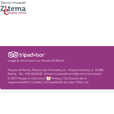
Servizi museali
Leggi le recensioni su:
Museo di Roma
Museo di Roma, Piazza San Pantaleo, 10 - Piazza Navona, 2- 00186
Roma - Tel. +39 060608 - Email: museodiroma@comune.roma.it
© 2017 Musei in Comune
/
Privacy
/
Exclusion de la
responsabilité
/
Credits
/
Accessibilité du site
/
XML-rss