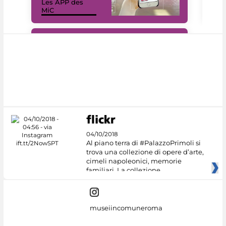
Les APP des
Les
MiC
rés
#DiscoverMiC
04/10/2018
Al piano terra di #PalazzoPrimoli si
trova una collezione di opere d’arte,
cimeli napoleonici, memorie
familiari. La collezione
museiincomuneroma