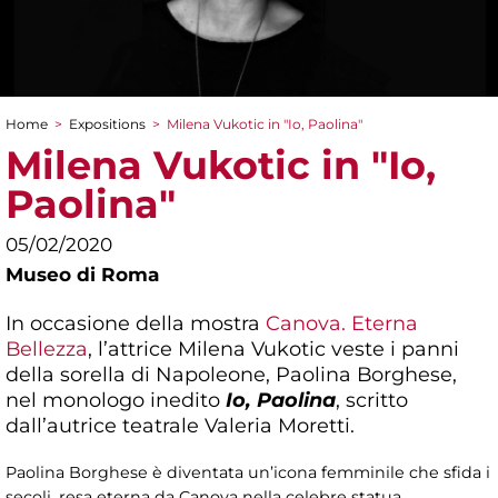
Home
>
Expositions
>
Milena Vukotic in "Io, Paolina"
You are here
Milena Vukotic in "Io,
Paolina"
05/02/2020
Museo di Roma
In occasione della mostra
Canova. Eterna
Bellezza
, l’attrice Milena Vukotic veste i panni
della sorella di Napoleone, Paolina Borghese,
nel monologo inedito
Io, Paolina
, scritto
dall’autrice teatrale Valeria Moretti.
Paolina Borghese è diventata un’icona femminile che sfida i
secoli, resa eterna da Canova nella celebre statua