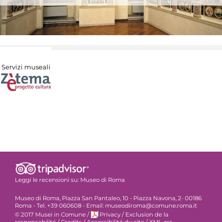
Servizi museali
Leggi le recensioni su:
Museo di Roma
Museo di Roma, Piazza San Pantaleo, 10 - Piazza Navona, 2- 00186
Roma - Tel. +39 060608 - Email: museodiroma@comune.roma.it
© 2017 Musei in Comune
/
Privacy
/
Exclusion de la
responsabilité
/
Credits
/
Accessibilité du site
/
XML-rss