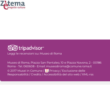
Leggi le recensioni su:
Museo di Roma
Museo di Roma, Piazza San Pantaleo, 10 e Piazza Navona, 2 - 00186
Roma - Tel. 060608 - Email: museodiroma@comune.roma.it
© 2017 Musei in Comune
/
Privacy
/
Esclusione delle
Responsabilità
/
Credits
/
Accessibilità del sito web
/
XML-rss