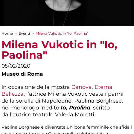
Home
>
Eventi
>
Milena Vukotic in "Io, Paolina"
Tu sei qui
Milena Vukotic in "Io,
Paolina"
05/02/2020
Museo di Roma
In occasione della mostra
Canova. Eterna
Bellezza
, l’attrice Milena Vukotic veste i panni
della sorella di Napoleone, Paolina Borghese,
nel monologo inedito
Io, Paolina
, scritto
dall’autrice teatrale Valeria Moretti.
Paolina Borghese è diventata un’icona femminile che sfida i
secoli, resa eterna da Canova nella celebre statua