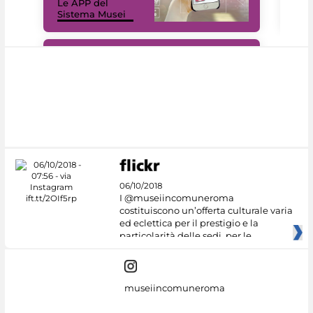
Le APP del
Mus
Sistema Musei
net
#DiscoverMiC
06/10/2018
I @museiincomuneroma
costituiscono un’offerta culturale varia
ed eclettica per il prestigio e la
particolarità delle sedi, per le
museiincomuneroma