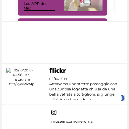
Les APP des
Les
MiC
rés
#DiscoverMiC
05/10/2018
Attraverso uno stretto passaggio con
una curiosa loggetta chiusa da una
bella vetrata a tortiglioni, si giunge
all'ultima stanza della
museiincomuneroma