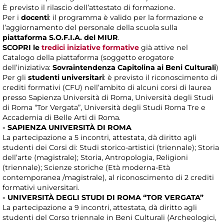
È previsto il rilascio dell’attestato di formazione.
Per i
docenti
: il programma è valido per la formazione e
l’aggiornamento del personale della scuola sulla
piattaforma S.O.F.I.A. del MIUR
.
SCOPRI le
tredici iniziative formative
già attive nel
Catalogo della piattaforma (soggetto erogatore
dell’iniziativa:
Sovraintendenza Capitolina ai Beni Culturali
)
Per gli
studenti universitari
: è previsto il riconoscimento di
crediti formativi (CFU) nell’ambito di alcuni corsi di laurea
presso Sapienza Università di Roma, Università degli Studi
di Roma “Tor Vergata”, Università degli Studi Roma Tre e
Accademia di Belle Arti di Roma.
- SAPIENZA UNIVERSITÀ DI ROMA
La partecipazione a 5 incontri, attestata, dà diritto agli
studenti dei Corsi di: Studi storico-artistici (triennale); Storia
dell’arte (magistrale); Storia, Antropologia, Religioni
(triennale); Scienze storiche (Età moderna-Età
contemporanea /magistrale), al riconoscimento di 2 crediti
formativi universitari.
- UNIVERSITÀ DEGLI STUDI DI ROMA “TOR VERGATA”
La partecipazione a 9 incontri, attestata, dà diritto agli
studenti del Corso triennale in Beni Culturali (Archeologici,