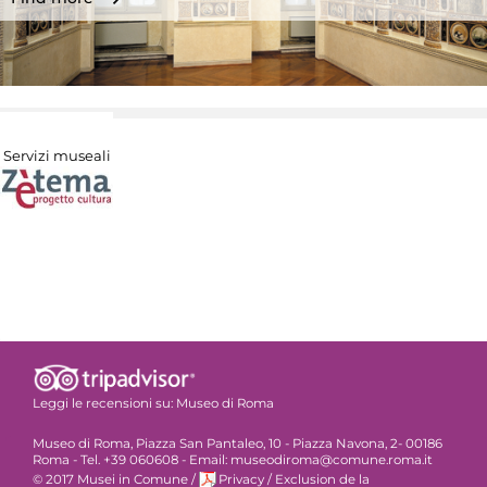
Servizi museali
Leggi le recensioni su:
Museo di Roma
Museo di Roma, Piazza San Pantaleo, 10 - Piazza Navona, 2- 00186
Roma - Tel. +39 060608 - Email: museodiroma@comune.roma.it
© 2017 Musei in Comune
/
Privacy
/
Exclusion de la