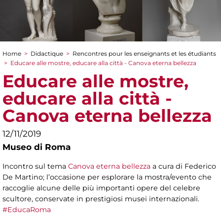
Home
>
Didactique
>
Rencontres pour les enseignants et les étudiants
You are here
>
Educare alle mostre, educare alla città - Canova eterna bellezza
Educare alle mostre,
educare alla città -
Canova eterna bellezza
12/11/2019
Museo di Roma
Incontro sul tema
Canova eterna bellezza
a cura di Federico
De Martino; l’occasione per esplorare la mostra/evento che
raccoglie alcune delle più importanti opere del celebre
scultore, conservate in prestigiosi musei internazionali.
#EducaRoma