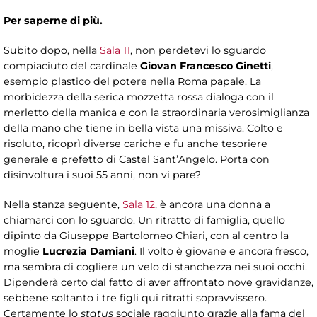
Per saperne di più.
Subito dopo, nella
Sala 11
, non perdetevi lo sguardo
compiaciuto del cardinale
Giovan Francesco Ginetti
,
esempio plastico del potere nella Roma papale. La
morbidezza della serica mozzetta rossa dialoga con il
merletto della manica e con la straordinaria verosimiglianza
della mano che tiene in bella vista una missiva. Colto e
risoluto, ricoprì diverse cariche e fu anche tesoriere
generale e prefetto di Castel Sant’Angelo. Porta con
disinvoltura i suoi 55 anni, non vi pare?
Nella stanza seguente,
Sala 12
, è ancora una donna a
chiamarci con lo sguardo. Un ritratto di famiglia, quello
dipinto da Giuseppe Bartolomeo Chiari, con al centro la
moglie
Lucrezia Damiani
. Il volto è giovane e ancora fresco,
ma sembra di cogliere un velo di stanchezza nei suoi occhi.
Dipenderà certo dal fatto di aver affrontato nove gravidanze,
sebbene soltanto i tre figli qui ritratti sopravvissero.
Certamente lo
status
sociale raggiunto grazie alla fama del