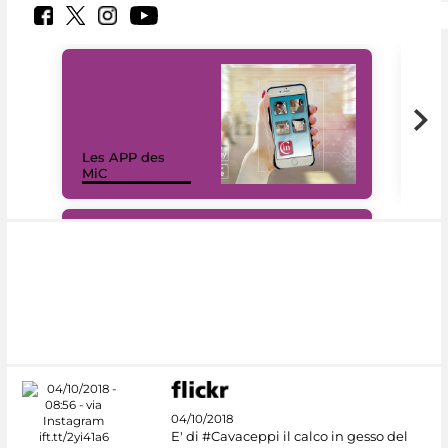
Les APP des
Les
MiC
rés
#DiscoverMiC
04/10/2018
E' di #Cavaceppi il calco in gesso del