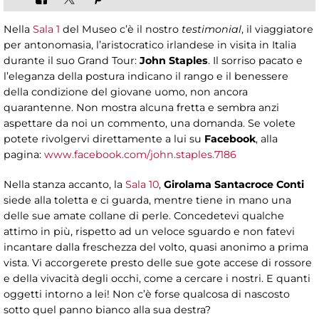
Nella
Sala 1
del Museo c’è il nostro
testimonial
, il viaggiatore
per antonomasia, l’aristocratico irlandese in visita in Italia
durante il suo Grand Tour:
John Staples
. Il sorriso pacato e
l’eleganza della postura indicano il rango e il benessere
della condizione del giovane uomo, non ancora
quarantenne. Non mostra alcuna fretta e sembra anzi
aspettare da noi un commento, una domanda. Se volete
potete rivolgervi direttamente a lui su
Facebook
, alla
pagina:
www.facebook.com/john.staples.7186
Nella stanza accanto, la
Sala 10
,
Girolama Santacroce Conti
siede alla toletta e ci guarda, mentre tiene in mano una
delle sue amate collane di perle. Concedetevi qualche
attimo in più, rispetto ad un veloce sguardo e non fatevi
incantare dalla freschezza del volto, quasi anonimo a prima
vista. Vi accorgerete presto delle sue gote accese di rossore
e della vivacità degli occhi, come a cercare i nostri. E quanti
oggetti intorno a lei! Non c’è forse qualcosa di nascosto
sotto quel panno bianco alla sua destra?