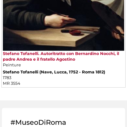
Stefano Tofanelli. Autoritratto con Bernardino Nocchi, il
padre Andrea e il fratello Agostino
Peinture
Stefano Tofanelli (Nave, Lucca, 1752 - Roma 1812)
1783
MR 3554
#MuseoDiRoma