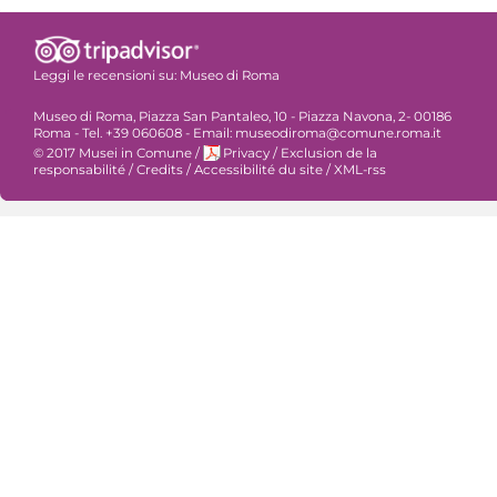
Leggi le recensioni su:
Museo di Roma
Museo di Roma, Piazza San Pantaleo, 10 - Piazza Navona, 2- 00186
Roma - Tel. +39 060608 - Email: museodiroma@comune.roma.it
© 2017 Musei in Comune
/
Privacy
/
Exclusion de la
responsabilité
/
Credits
/
Accessibilité du site
/
XML-rss