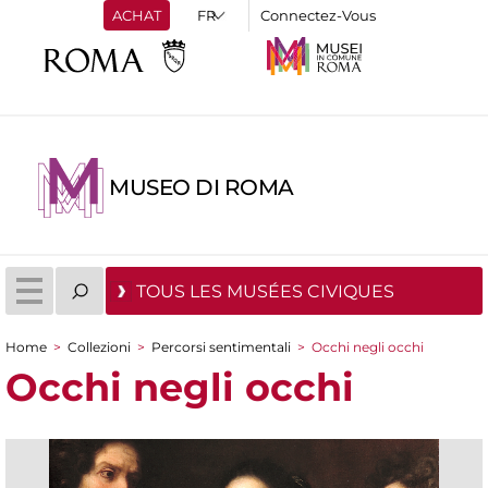
ACHAT
Connectez-Vous
MUSEO DI ROMA
TOUS LES MUSÉES CIVIQUES
Home
>
Collezioni
>
Percorsi sentimentali
>
Occhi negli occhi
You are here
Occhi negli occhi