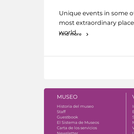
Unique events in some o
most extraordinary place
world.
Find more
MUSEO
Historia del museo
I
Staff
Guestbook
S
El Sistema de Museos
Carta de los servicios
V
Newsletter