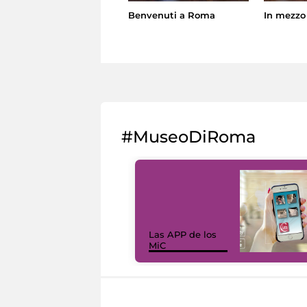
Benvenuti a Roma
In mezzo 
#MuseoDiRoma
Las APP de los
MiC