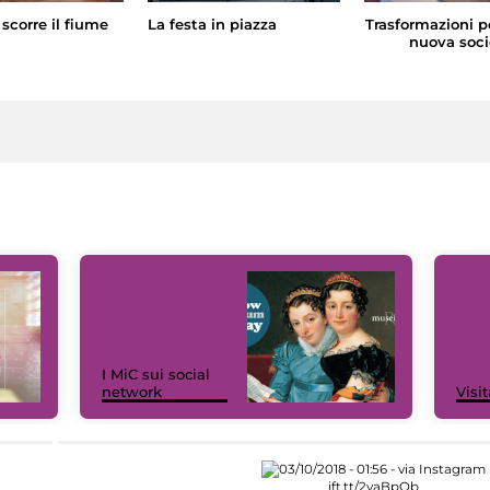
scorre il fiume
La festa in piazza
Trasformazioni p
nuova soci
I MiC sui social
network
Visit