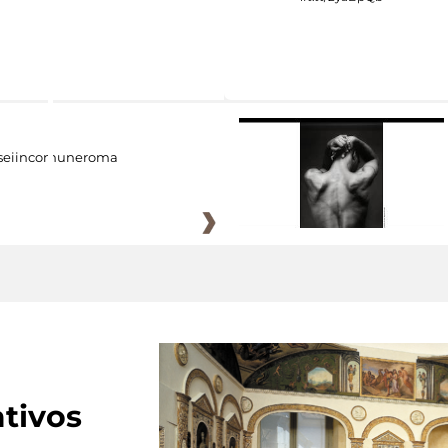
eiincomuneroma
tivos