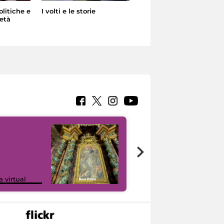
olitiche e
I volti e le storie
Roma si trasforma:
età
frammenti dalla città
sparita
Google Arts &
a virtual
Culture