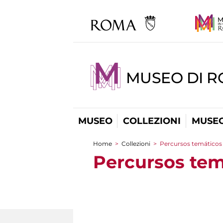
MUSEO DI 
MUSEO
COLLEZIONI
MUSEO
Home
>
Collezioni
>
Percursos temáticos
You are here
Percursos tem