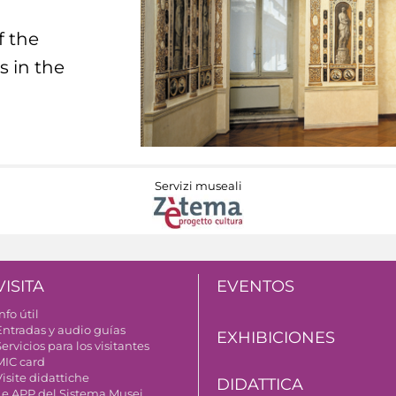
f the
s in the
Servizi museali
VISITA
EVENTOS
nfo útil
Entradas y audio guías
EXHIBICIONES
ervicios para los visitantes
MIC card
isite didattiche
DIDATTICA
Le APP del Sistema Musei