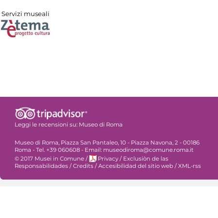
Servizi museali
Leggi le recensioni su:
Museo di Roma
Museo di Roma, Piazza San Pantaleo, 10 - Piazza Navona, 2 - 00186
Roma - Tel. +39 060608 - Email: museodiroma@comune.roma.it
© 2017 Musei in Comune
/
Privacy
/
Exclusiòn de las
Responsabilidades
/
Credits
/
Accesibilidad del sitio web
/
XML-rss