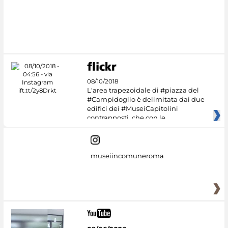
#DiscoverMiC
08/10/2018
L'area trapezoidale di #piazza del
#Campidoglio è delimitata dai due
edifici dei #MuseiCapitolini
contrapposti, che con le
museiincomuneroma