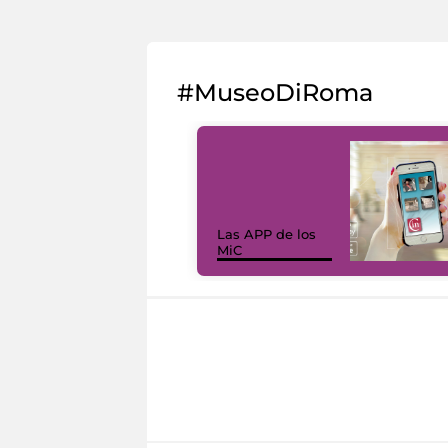
#MuseoDiRoma
Las APP de los
MiC