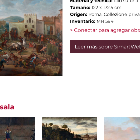
Material y técnica:
olio su tela
Tamaño:
122 x 172,5 cm
Origen:
Roma, Collezione privata
Inventario:
MR 594
> Conectar para agregar obr
Leer más sobre SimartWe
sala