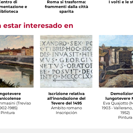
Centro di
Roma si trasforma:
I volti e le 
mentazione e
frammenti dalla città
iblioteca
sparita
 estar interesado en
ngotevere
Iscrizione relativa
Demolizion
anicolense
all'inondazione del
lungotevere 
mmasini (Treviso
Tevere del 1495
Eva Quajotto (
902-1985)
Ambito romano
1903 - Vallerano,
Pintura
Inscripción
1952)
Pintura