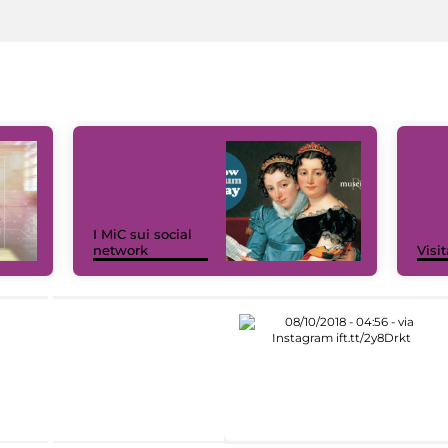
I MiC sui social
network
Visit