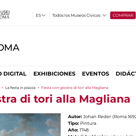
Todos los Museos Cívicos
COMPRAR
ROMA
 DIGITAL
EXHIBICIONES
EVENTOS
DIDÁC
>
La festa in piazza
>
Festa con giostra di tori alla Magliana
tra di tori alla Magliana
Autor:
Johan Reder (Roma 1692
Tipo:
Pintura
Año:
1748