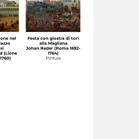
lone nel
Festa con giostra di tori
Pranzo in campagna co
lazzo
alla Magliana
scena di saltarello
si
Johan Reder (Roma 1692-
Vincenzo Morani
d (Lione
1764)
(Polistena 1809 - Rom
1760)
Pintura
1870)
Pintura