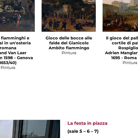
i fiamminghi e
Gioco delle bocce alle
Il gioco del pal
i in un'osteria
falde del Gianicolo
cortile di pa
romana
Ambito fiammingo
Rospiglio
and Van Laer
Pintura
Adrien Manglar
m 1598 - Genova
1695 - Roma 
1653/40)
Pintura
Pintura
La festa in piazza
(sale 5 – 6 – 7)