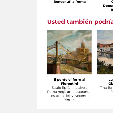
Benvenuti a Roma
Docu
B
Usted también podría
Il ponte di ferro ai
Lu
Fiorentini
Gi
Saulo Epifani (attivo a
Tina To
Roma negli anni quaranta-
1
sessanta del Novecento)
Pintura