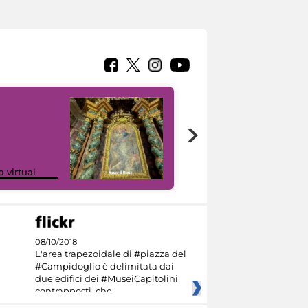
Google Arts &
a virtual
Culture
08/10/2018
L'area trapezoidale di #piazza del
#Campidoglio è delimitata dai
due edifici dei #MuseiCapitolini
contrapposti, che