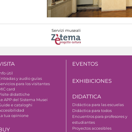
Servizi museali
VISITA
EVENTOS
nfo útil
Entradas y audio guías
EXHIBICIONES
ervicios para los visitantes
MIC card
isite didattiche
DIDATTICA
Le APP del Sistema Musei
Didáctica para las escuelas
Guide e cataloghi
Accesibilidad
Didáctica para todos
La tua opinione
Encuentros para profesores y
estudiantes
Proyectos accesibles
BUY