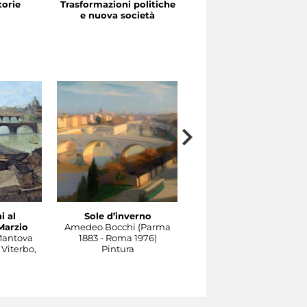
storie
Trasformazioni politiche
La festa in piazza
e nuova società
i al
Sole d’inverno
Il Tevere a Castel
Marzio
Amedeo Bocchi (Parma
Sant'Angelo
Mantova
1883 - Roma 1976)
Carlo Socrate (Mezzana
 Viterbo,
Pintura
Bigli, Pavia, 1889 - Rom
1967)
Pintura