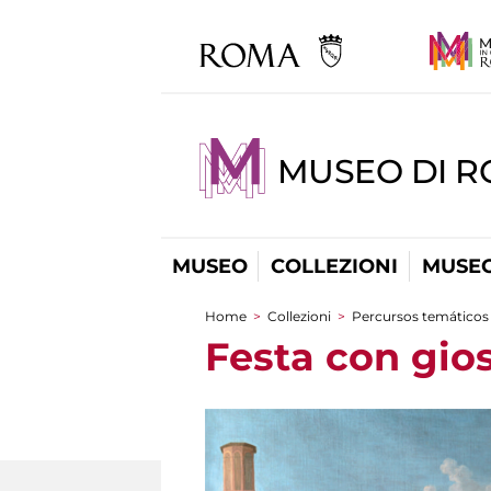
MUSEO DI 
MUSEO
COLLEZIONI
MUSEO
Home
>
Collezioni
>
Percursos temáticos
You are here
Festa con gios