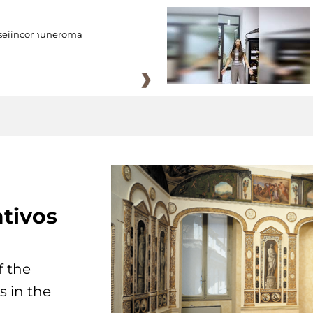
eiincomuneroma
tivos
f the
s in the