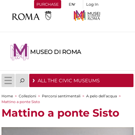
PURCHASE
Log In
MUSEO DI ROMA
ALL THE CIVIC MUSEUMS
Home
>
Collezioni
>
Percorsi sentimentali
>
A pelo dell’acqua
>
You are here
Mattino a ponte Sisto
Mattino a ponte Sisto