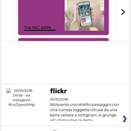
MiC
The MiC APPs
net
#DiscoverMiC
05/10/2018
Attraverso uno stretto passaggio con
una curiosa loggetta chiusa da una
bella vetrata a tortiglioni, si giunge
all'ultima stanza della