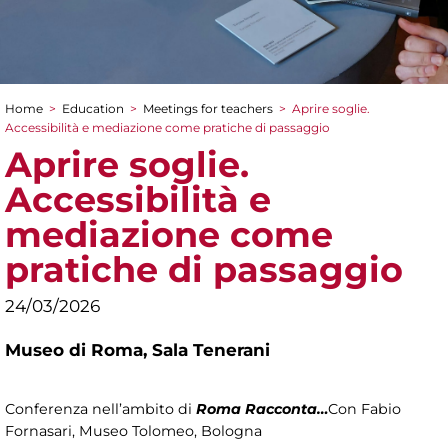
Home
>
Education
>
Meetings for teachers
>
Aprire soglie.
You are here
Accessibilità e mediazione come pratiche di passaggio
Aprire soglie.
Accessibilità e
mediazione come
pratiche di passaggio
24/03/2026
Museo di Roma,
Sala Tenerani
Conferenza nell’ambito di
Roma Racconta…
Con Fabio
Fornasari, Museo Tolomeo, Bologna