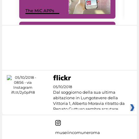
MiC
The MiC APPs
net
#DiscoverMiC
05/10/2018
Dal soggiorno della sua ultima
abitazione in Lungotevere della
Vittoria 1, Alberto Moravia ritratto da
Renato Guttuso sembra scrutare
museiincomuneroma