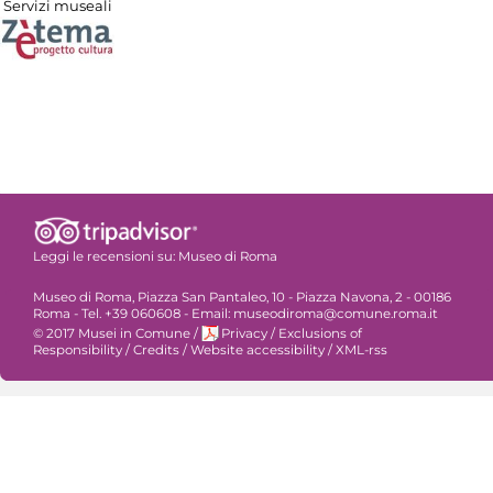
Servizi museali
Leggi le recensioni su:
Museo di Roma
Museo di Roma, Piazza San Pantaleo, 10 - Piazza Navona, 2 - 00186
Roma - Tel. +39 060608 - Email: museodiroma@comune.roma.it
© 2017 Musei in Comune
/
Privacy
/
Exclusions of
Responsibility
/
Credits
/
Website accessibility
/
XML-rss