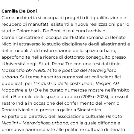
Camilla De Boni
Come architetta si occupa di progetti di riqualificazione e
recupero di manufatti esistenti e nuove realizzazioni per lo
studio Colombari - De Boni, di cui cura l’archivio.
Come ricercatrice si occupa dell’Estate romana di Renato
Nicolini attraverso lo studio disciplinare degli allestimenti e
delle modalità di trasformazione dello spazio urbano,
approfondite nella ricerca di dottorato conseguito presso
l’Università degli Studi Roma Tre con una tesi dal titolo
Massenzio 1977-1985. Mito e poetica del Meraviglioso
urbano
. Sul tema ha scritto numerosi articoli scientifici
pubblicati per
L’industria delle costruzioni, Vesper, AR
Magazine e U+D
e ha curato numerose mostre nell’ambito
della Biennale dello spazio pubblico (2019 e 2025), presso il
Teatro India in occasione del conferimento del Premio
Renato Nicolini e presso la galleria Sinestetica.
Fa parte del direttivo dell’associazione culturale
Renato
Nicolini – Meraviglioso urbano
, con la quale diffonde e
promuove azioni ispirate alle politiche culturali di Renato