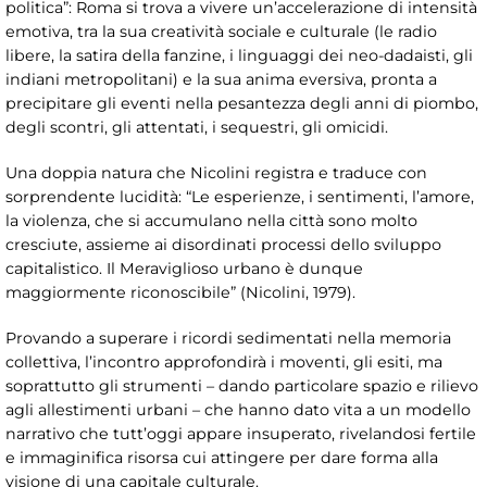
politica”: Roma si trova a vivere un’accelerazione di intensità
emotiva, tra la sua creatività sociale e culturale (le radio
libere, la satira della fanzine, i linguaggi dei neo-dadaisti, gli
indiani metropolitani) e la sua anima eversiva, pronta a
precipitare gli eventi nella pesantezza degli anni di piombo,
degli scontri, gli attentati, i sequestri, gli omicidi.
Una doppia natura che Nicolini registra e traduce con
sorprendente lucidità: “Le esperienze, i sentimenti, l’amore,
la violenza, che si accumulano nella città sono molto
cresciute, assieme ai disordinati processi dello sviluppo
capitalistico. Il Meraviglioso urbano è dunque
maggiormente riconoscibile” (Nicolini, 1979).
Provando a superare i ricordi sedimentati nella memoria
collettiva, l’incontro approfondirà i moventi, gli esiti, ma
soprattutto gli strumenti – dando particolare spazio e rilievo
agli allestimenti urbani – che hanno dato vita a un modello
narrativo che tutt’oggi appare insuperato, rivelandosi fertile
e immaginifica risorsa cui attingere per dare forma alla
visione di una capitale culturale.