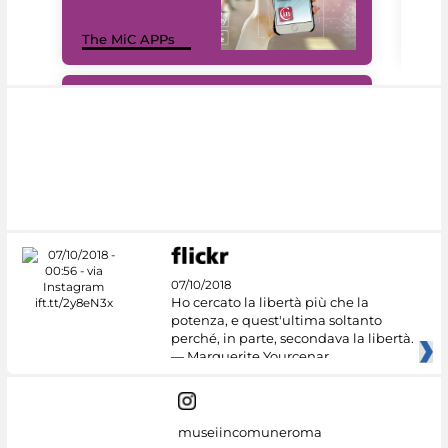
MiC
The MiC APPs
net
#DiscoverMiC
07/10/2018
Ho cercato la libertà più che la
potenza, e quest'ultima soltanto
perché, in parte, secondava la libertà.
— Marguerite Yourcenar
museiincomuneroma