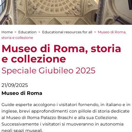
Home
>
Education
>
Educational resources for all
>
Museo di Roma,
You are here
storia e collezione
Museo di Roma, storia
e collezione
Speciale Giubileo 2025
21/09/2025
Museo di Roma
Guide esperte accolgono i visitatori fornendo, in italiano e in
inglese, brevi approfondimenti con pillole di storia dedicate
al Museo di Roma Palazzo Braschi e alla sua Collezione.
Successivamente i visitatori si muoveranno in autonomia
negli spazi museali.