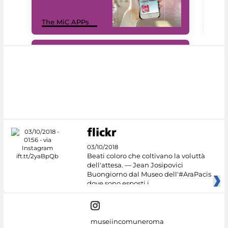
MiC
The MiC APPs
net
#DiscoverMiC
03/10/2018
Beati coloro che coltivano la voluttà
dell'attesa. — Jean Josipovici
Buongiorno dal Museo dell'#AraPacis
dove sono esposti i
museiincomuneroma