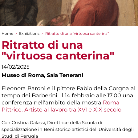
Home
>
Exhibitions
>
Ritratto di una "virtuosa canterina"
You are here
Ritratto di una
"virtuosa canterina"
14/02/2025
Museo di Roma,
Sala Tenerani
Eleonora Baroni e il pittore Fabio della Corgna al
tempo dei Barberini. Il 14 febbraio alle 17.00 una
conferenza nell'ambito della mostra
Roma
Pittrice. Artiste al lavoro tra XVI e XIX secolo
Con Cristina Galassi, Direttrice della Scuola di
specializzazione in Beni storico artistici dell'Università degli
Studi di Perugia