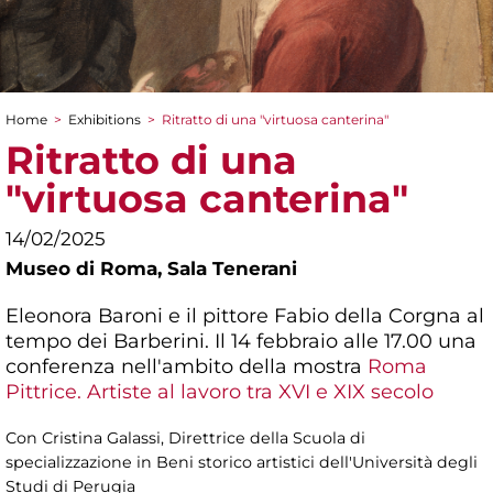
Home
>
Exhibitions
>
Ritratto di una "virtuosa canterina"
You are here
Ritratto di una
"virtuosa canterina"
14/02/2025
Museo di Roma,
Sala Tenerani
Eleonora Baroni e il pittore Fabio della Corgna al
tempo dei Barberini. Il 14 febbraio alle 17.00 una
conferenza nell'ambito della mostra
Roma
Pittrice. Artiste al lavoro tra XVI e XIX secolo
Con Cristina Galassi, Direttrice della Scuola di
specializzazione in Beni storico artistici dell'Università degli
Studi di Perugia