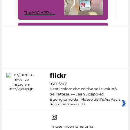
MiC
The MiC APPs
net
#DiscoverMiC
03/10/2018
Beati coloro che coltivano la voluttà
dell'attesa. — Jean Josipovici
Buongiorno dal Museo dell'#AraPacis
dove sono esposti i
museiincomuneroma