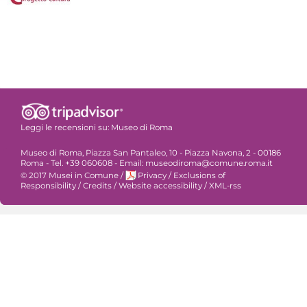
Leggi le recensioni su:
Museo di Roma
Museo di Roma, Piazza San Pantaleo, 10 - Piazza Navona, 2 - 00186
Roma - Tel. +39 060608 - Email: museodiroma@comune.roma.it
© 2017 Musei in Comune
/
Privacy
/
Exclusions of
Responsibility
/
Credits
/
Website accessibility
/
XML-rss