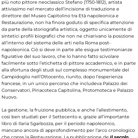
più noto pittore neoclassico Stefano (1750-1812), artista
attivissimo nel mercato dell’incisione di traduzione e
direttore del Museo Capitolino tra Età napoleonica e
Restaurazione, non ha finora goduto di specifica attenzione
da parte della storiografia artistica, oggetto unicamente di
sintetici profili biografici che non ne chiarivano la posizione
all’interno del sistema delle arti nella Roma post-
napoleonica. Ciò si deve in parte alle esigue testimonianze
figurative del suo lavoro, che lo hanno fatto scivolare
facilmente sotto l’etichetta di pittore accademico, e in parte
alla sfortuna degli studi sul complesso monumentale del
Campidoglio nell’Ottocento, riunito, dopo l’esperienza
francese, in un unico percorso che includeva Palazzo dei
Conservatori, Pinacoteca Capitolina, Protomoteca e Palazzo
Nuovo.
La gestione, la fruizione pubblica, e anche l’allestimento,
così ben studiati per il Settecento e, grazie all’importante
libro di Ilaria Sgarbozza, per il periodo napoleonico,
mancano ancora di approfondimento per l’arco cronologico
che copre la Restaurazione. La pubblicazione de
Il secolo