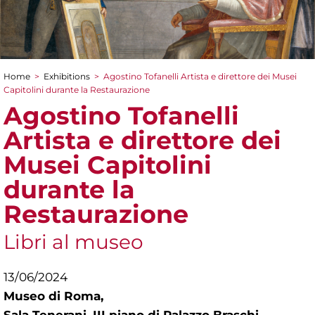
Home
>
Exhibitions
>
Agostino Tofanelli Artista e direttore dei Musei
You are here
Capitolini durante la Restaurazione
Agostino Tofanelli
Artista e direttore dei
Musei Capitolini
durante la
Restaurazione
Libri al museo
13/06/2024
Museo di Roma,
Sala Tenerani, III piano di Palazzo Braschi