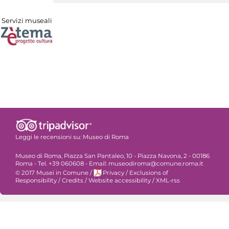
Servizi museali
Leggi le recensioni su:
Museo di Roma
Museo di Roma, Piazza San Pantaleo, 10 - Piazza Navona, 2 - 00186
Roma - Tel. +39 060608 - Email: museodiroma@comune.roma.it
© 2017 Musei in Comune
/
Privacy
/
Exclusions of
Responsibility
/
Credits
/
Website accessibility
/
XML-rss