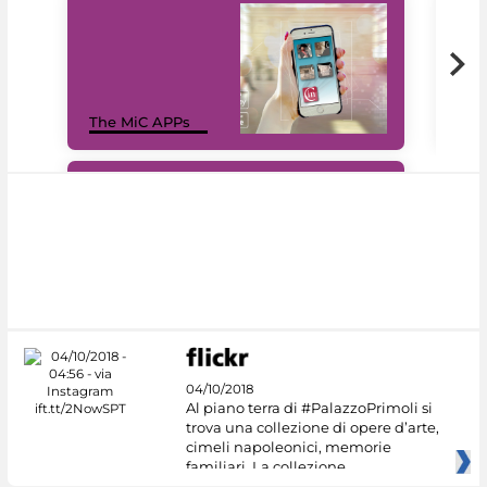
MiC
The MiC APPs
net
#DiscoverMiC
04/10/2018
Al piano terra di #PalazzoPrimoli si
trova una collezione di opere d’arte,
cimeli napoleonici, memorie
familiari. La collezione