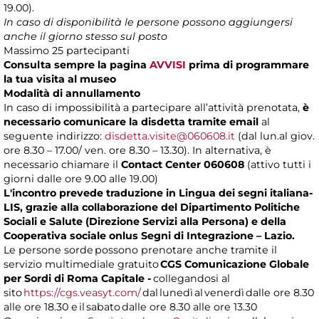
19.00).
In caso di disponibilità le persone possono aggiungersi
anche il giorno stesso sul posto
Massimo 25 partecipanti
Consulta sempre la pagina
AVVISI
prima di programmare
la tua visita al museo
Modalità di annullamento
In caso di impossibilità a partecipare all’attività prenotata,
è
necessario comunicare la disdetta tramite email
al
seguente indirizzo:
disdetta.visite@060608.it
(dal lun.al giov.
ore 8.30 – 17.00/ ven. ore 8.30 – 13.30). In alternativa, è
necessario chiamare il
Contact Center 060608
(attivo tutti i
giorni dalle ore 9.00 alle 19.00)
L'incontro prevede traduzione in Lingua dei segni italiana-
LIS, grazie alla collaborazione del Dipartimento Politiche
Sociali e Salute (Direzione Servizi alla Persona) e della
Cooperativa sociale onlus Segni di Integrazione – Lazio.
Le persone sorde possono prenotare anche tramite il
servizio multimediale gratuito
CGS Comunicazione Globale
per Sordi di Roma Capitale -
collegandosi al
sito
https://cgs.veasyt.com/
dal lunedì al venerdì dalle ore 8.30
alle ore 18.30 e il sabato dalle ore 8.30 alle ore 13.30