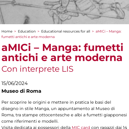
Home
>
Education
>
Educational resources for all
>
aMICi – Manga:
You are here
fumetti antichi e arte moderna
aMICi – Manga: fumetti
antichi e arte moderna
Con interprete LIS
15/06/2024
Museo di Roma
Per scoprire le origini e mettere in pratica le basi del
disegno in stile Manga, un appuntamento al Museo di
Roma, tra stampe ottocentesche e albi a fumetti giapponesi
come riferimenti e modelli.
Visita dedicata ai possessori della
MIC card
con ragazzi dai 14