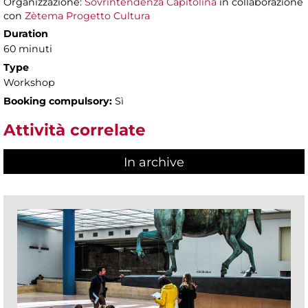
Organizzazione:
Sovrintendenza Capitolina
in collaborazione
con
Zètema Progetto Cultura
Duration
60 minuti
Type
Workshop
Booking compulsory:
Sì
Attività correlate
In archive