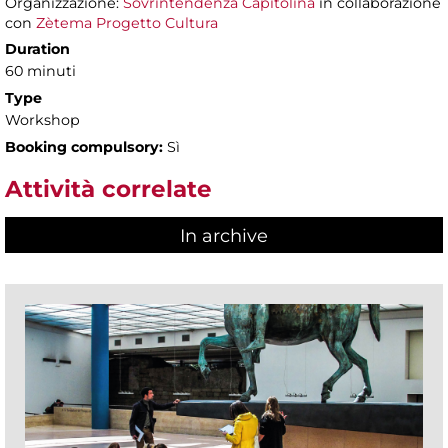
Organizzazione:
Sovrintendenza Capitolina
in collaborazione
con
Zètema Progetto Cultura
Duration
60 minuti
Type
Workshop
Booking compulsory:
Sì
Attività correlate
In archive