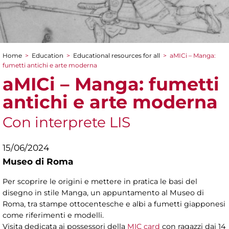
Home
>
Education
>
Educational resources for all
>
aMICi – Manga:
You are here
fumetti antichi e arte moderna
aMICi – Manga: fumetti
antichi e arte moderna
Con interprete LIS
15/06/2024
Museo di Roma
Per scoprire le origini e mettere in pratica le basi del
disegno in stile Manga, un appuntamento al Museo di
Roma, tra stampe ottocentesche e albi a fumetti giapponesi
come riferimenti e modelli.
Visita dedicata ai possessori della
MIC card
con ragazzi dai 14