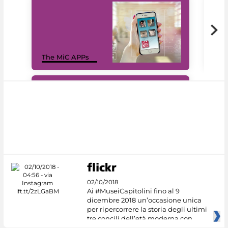
MiC
The MiC APPs
net
#DiscoverMiC
02/10/2018
Ai #MuseiCapitolini fino al 9
dicembre 2018 un’occasione unica
per ripercorrere la storia degli ultimi
tre concili dell’età moderna con