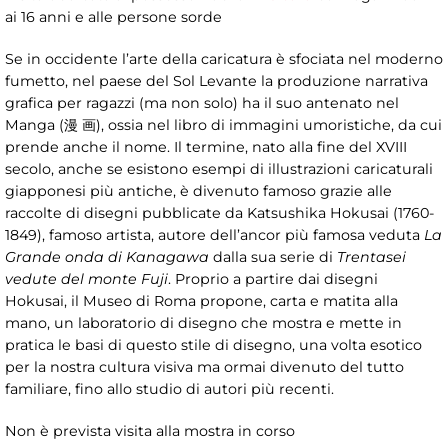
ai 16 anni e alle persone sorde
Se in occidente l’arte della caricatura è sfociata nel moderno
fumetto, nel paese del Sol Levante la produzione narrativa
grafica per ragazzi (ma non solo) ha il suo antenato nel
Manga (漫 画), ossia nel libro di immagini umoristiche, da cui
prende anche il nome. Il termine, nato alla fine del XVIII
secolo, anche se esistono esempi di illustrazioni caricaturali
giapponesi più antiche, è divenuto famoso grazie alle
raccolte di disegni pubblicate da Katsushika Hokusai (1760-
1849), famoso artista, autore dell’ancor più famosa veduta
La
Grande onda di Kanagawa
dalla sua serie di
Trentasei
vedute del monte Fuji
. Proprio a partire dai disegni
Hokusai, il Museo di Roma propone, carta e matita alla
mano, un laboratorio di disegno che mostra e mette in
pratica le basi di questo stile di disegno, una volta esotico
per la nostra cultura visiva ma ormai divenuto del tutto
familiare, fino allo studio di autori più recenti.
Non è prevista visita alla mostra in corso