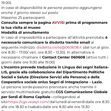
19.00).
In caso di disponibilità le persone possono aggiungersi
anche il giorno stesso sul posto
Massimo 25 partecipanti
Consulta sempre la pagina
AVVISI
prima di programmare
la tua visita al museo
Modalità di annullamento
In caso di impossibilità a partecipare all’attività prenotata,
è
necessario comunicare la disdetta tramite email
al
seguente indirizzo:
disdetta.visite@060608.it
(dal lun.al giov.
ore 8.30 – 17.00/ ven. ore 8.30 – 13.30). In alternativa, è
necessario chiamare il
Contact Center 060608
(attivo tutti i
giorni dalle ore 9.00 alle 19.00)
L'incontro prevede traduzione in Lingua dei segni italiana-
LIS, grazie alla collaborazione del Dipartimento Politiche
Sociali e Salute (Direzione Servizi alla Persona) e della
Cooperativa sociale onlus Segni di Integrazione – Lazio.
Le persone sorde possono prenotare anche tramite il
servizio multimediale gratuito
CGS Comunicazione Globale
per Sordi di Roma Capitale -
collegandosi al
sito
https://cgs.veasyt.com/
dal lunedì al venerdì dalle ore 8.30
alle ore 18.30 e il sabato dalle ore 8.30 alle ore 13.30