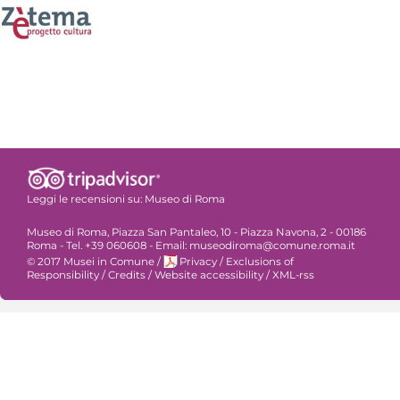
Leggi le recensioni su:
Museo di Roma
Museo di Roma, Piazza San Pantaleo, 10 - Piazza Navona, 2 - 00186
Roma - Tel. +39 060608 - Email: museodiroma@comune.roma.it
© 2017 Musei in Comune
/
Privacy
/
Exclusions of
Responsibility
/
Credits
/
Website accessibility
/
XML-rss