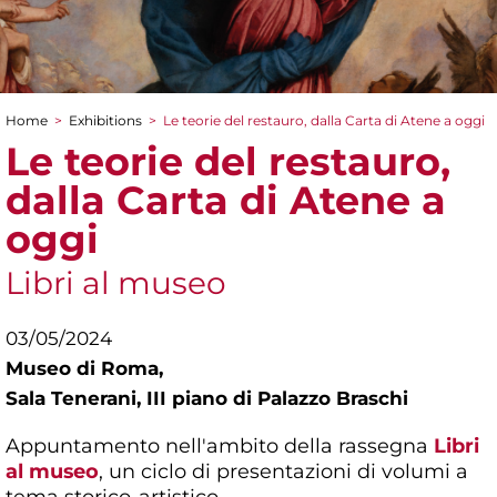
Home
>
Exhibitions
>
Le teorie del restauro, dalla Carta di Atene a oggi
You are here
Le teorie del restauro,
dalla Carta di Atene a
oggi
Libri al museo
03/05/2024
Museo di Roma,
Sala Tenerani, III piano di Palazzo Braschi
Appuntamento nell'ambito della rassegna
Libri
al museo
, un ciclo di presentazioni di volumi a
tema storico-artistico.