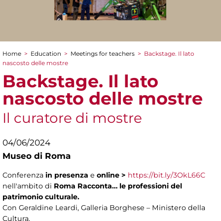
Home
>
Education
>
Meetings for teachers
>
Backstage. Il lato
You are here
nascosto delle mostre
Backstage. Il lato
nascosto delle mostre
Il curatore di mostre
04/06/2024
Museo di Roma
Conferenza
in presenza
e
online
>
https://bit.ly/3OkL66C
nell'ambito di
Roma Racconta… le professioni del
patrimonio culturale.
Con Geraldine Leardi, Galleria Borghese – Ministero della
Cultura.