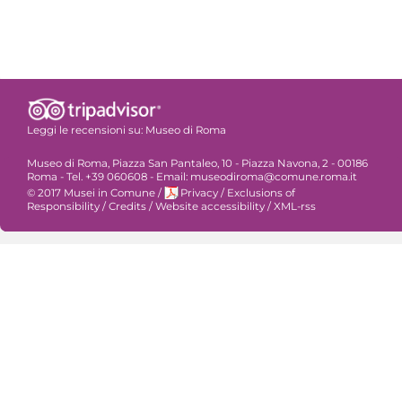
Leggi le recensioni su:
Museo di Roma
Museo di Roma, Piazza San Pantaleo, 10 - Piazza Navona, 2 - 00186
Roma - Tel. +39 060608 - Email: museodiroma@comune.roma.it
© 2017 Musei in Comune
/
Privacy
/
Exclusions of
Responsibility
/
Credits
/
Website accessibility
/
XML-rss