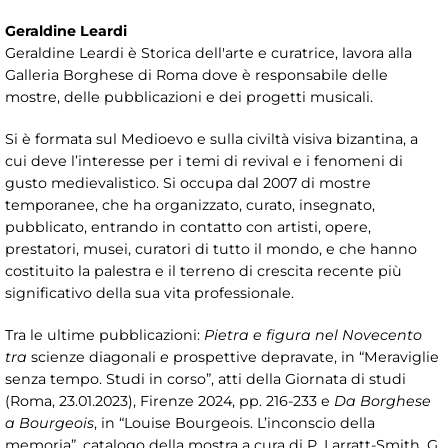
Geraldine Leardi
Geraldine Leardi è Storica dell'arte e curatrice, lavora alla
Galleria Borghese di Roma dove è responsabile delle
mostre, delle pubblicazioni e dei progetti musicali.
Si è formata sul Medioevo e sulla civiltà visiva bizantina, a
cui deve l’interesse per i temi di revival e i fenomeni di
gusto medievalistico. Si occupa dal 2007 di mostre
temporanee, che ha organizzato, curato, insegnato,
pubblicato, entrando in contatto con artisti, opere,
prestatori, musei, curatori di tutto il mondo, e che hanno
costituito la palestra e il terreno di crescita recente più
significativo della sua vita professionale.
Tra le ultime pubblicazioni:
Pietra e figura nel Novecento
tra
scienze diagonali
e
prospettive depravate, in “Meraviglie
senza tempo. Studi in corso”, atti della Giornata di studi
(Roma, 23.01.2023), Firenze 2024, pp. 216-233 e
Da Borghese
a Bourgeois
, in “Louise Bourgeois. L’inconscio della
memoria”, catalogo della mostra a cura di P. Larratt-Smith, G.