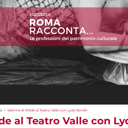
rs
>
Salomé di Wilde al Teatro Valle con Lyda Borelli
e al Teatro Valle con Ly