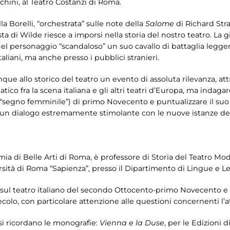
nchini, al Teatro Costanzi di Roma.
la Borelli, “orchestrata” sulle note della
Salome
di Richard Str
sta di Wilde riesce a imporsi nella storia del nostro teatro. La g
el personaggio “scandaloso” un suo cavallo di battaglia legg
taliani, ma anche presso i pubblici stranieri.
e allo storico del teatro un evento di assoluta rilevanza, att
o fra la scena italiana e gli altri teatri d’Europa, ma indagar
i “segno femminile”) di primo Novecento e puntualizzare il suo 
n un dialogo estremamente stimolante con le nuove istanze del
mia di Belle Arti di Roma, è professore di Storia del Teatro
ersità di Roma “Sapienza”, presso il Dipartimento di Lingue e 
 sul teatro italiano del secondo Ottocento-primo Novecento e
olo, con particolare attenzione alle questioni concernenti l’at
 si ricordano le monografie:
Vienna e la Duse
, per le Edizioni 