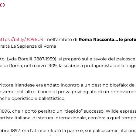
ro
https://bit.ly/3O96U4L
nell'ambito di
Roma Racconta… le profes
ersità La Sapienza di Roma
uto, Lyda Borelli (1887-1959), si preparò sulle tavole del palcos
le di Roma, nel marzo 1909, la scabrosa protagonista della trag
scrittore irlandese era andato incontro a un destino bicefalo: da 
scene; dall’altro, banco di prova privilegiato di un rinnovame
che operistico e ballettistico.
1896, che riportò peraltro un “tiepido” successo, Wilde espress
tista italiana, di statura internazionale, com’era a quel temp
bre 1897, ma l’attrice rifiutò la parte e, sui palcoscenici italian