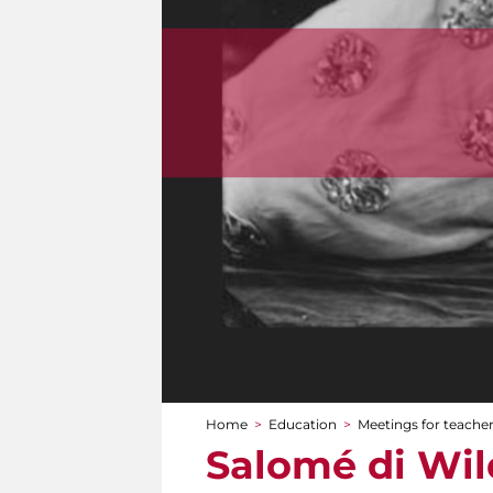
Home
>
Education
>
Meetings for teache
You are here
Salomé di Wild