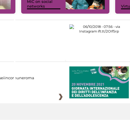
MiC on social
networks
Virt
eiincomuneroma