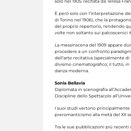
solo nel 1905: recitata da Teresa Fra
È però solo con l’interpretazione del
di Torino nel 1906), che la protagoni
del proprio repertorio, rendendo qu
volte non soltanto sui palcoscenici i
La messinscena del 1909 appare dunqu
procedere a un confronto paradigmatic
dell’arte recitativa (specialmente d
divismo cinematografico; il tutto, i
danza moderna.
Sonia Bellavia
Diplomata in scenografia all’Accade
Discipline dello Spettacolo all’Univ
I suoi studi vertono principalmente
preromanticismo alla metà del XX sec
Tra le sue pubblicazioni più recenti