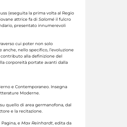
auss (eseguita la prima volta al Regio
iovane attrice fa di
Salomé
il fulcro
endario, presentato innumerevoli
raverso cui poter non solo
e anche, nello specifico, l’evoluzione
contributo alla definizione del
la corporeità portate avanti dalla
 Moderno e Contemporaneo. Insegna
Letterature Moderne.
 su quello di area germanofona, dal
tore e la recitazione.
di Pagina, e
Max Reinhardt
, edita da