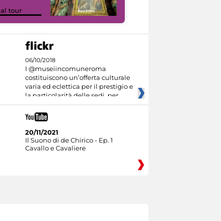
Google Arts &
ual tour
Culture
06/10/2018
I @museiincomuneroma
costituiscono un’offerta culturale
varia ed eclettica per il prestigio e
la particolarità delle sedi, per
20/11/2021
Il Suono di de Chirico - Ep. 1
Cavallo e Cavaliere