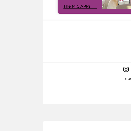
The MiC APPs
mus