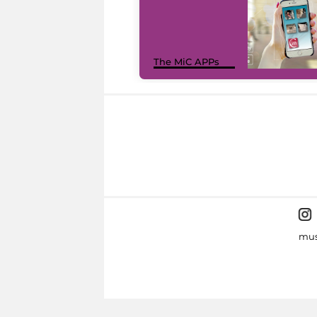
The MiC APPs
mus