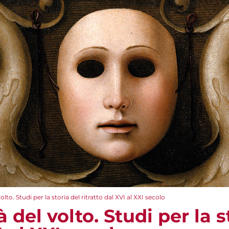
olto. Studi per la storia del ritratto dal XVI al XXI secolo
 del volto. Studi per la s