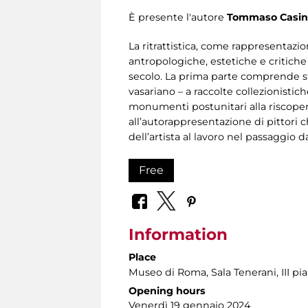
È presente l'autore
Tommaso Casin
La ritrattistica, come rappresentazio
antropologiche, estetiche e critiche
secolo. La prima parte comprende stud
vasariano – a raccolte collezionistich
monumenti postunitari alla riscoperta
all’autorappresentazione di pittori
dell’artista al lavoro nel passaggio da
Free
Information
Place
Museo di Roma
, Sala Tenerani, III p
Opening hours
Venerdì 19 gennaio 2024