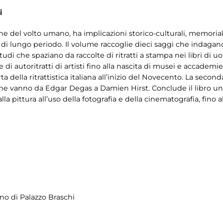
i
ne del volto umano, ha implicazioni storico-culturali, memoriali, 
 di lungo periodo. Il volume raccoglie dieci saggi che indagano
i che spaziano da raccolte di ritratti a stampa nei libri di uo
e di autoritratti di artisti fino alla nascita di musei e accademi
 della ritrattistica italiana all’inizio del Novecento. La secon
 che vanno da Edgar Degas a Damien Hirst. Conclude il libro un
lla pittura all’uso della fotografia e della cinematografia, fino al
iano di Palazzo Braschi