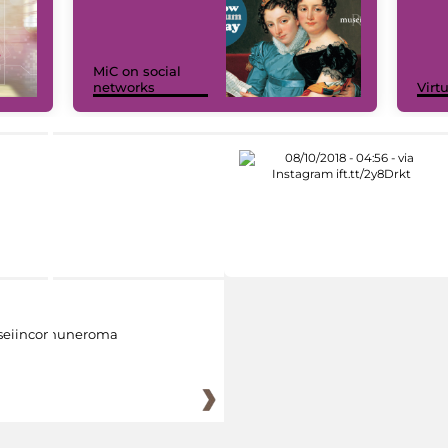
MiC on social
networks
Virt
eiincomuneroma