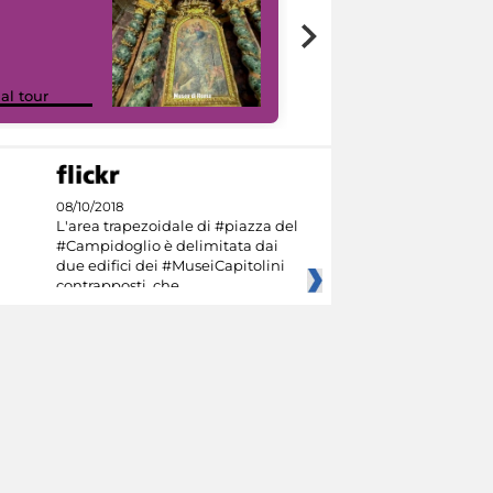
Google Arts &
ual tour
Culture
08/10/2018
L'area trapezoidale di #piazza del
#Campidoglio è delimitata dai
due edifici dei #MuseiCapitolini
contrapposti, che