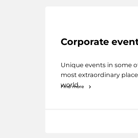
Corporate even
Unique events in some o
most extraordinary place
world.
Find more