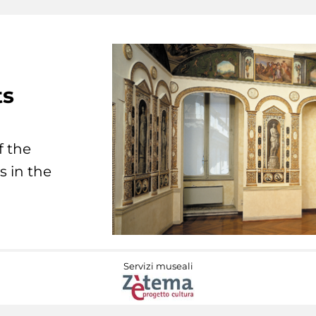
ts
f the
s in the
Servizi museali