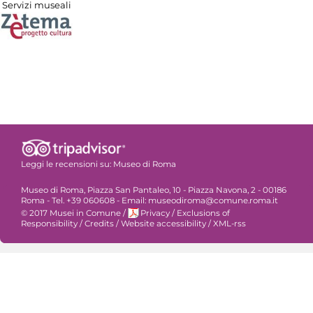
Servizi museali
Leggi le recensioni su:
Museo di Roma
Museo di Roma, Piazza San Pantaleo, 10 - Piazza Navona, 2 - 00186
Roma - Tel. +39 060608 - Email: museodiroma@comune.roma.it
© 2017 Musei in Comune
/
Privacy
/
Exclusions of
Responsibility
/
Credits
/
Website accessibility
/
XML-rss