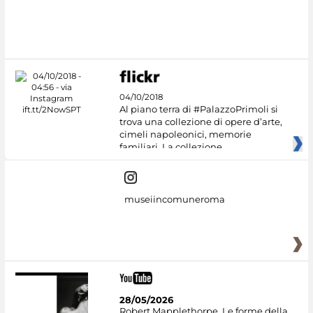
#DiscoverMiC
04/10/2018
Al piano terra di #PalazzoPrimoli si
trova una collezione di opere d’arte,
cimeli napoleonici, memorie
familiari. La collezione
museiincomuneroma
28/05/2026
Robert Mapplethorpe. Le forme della