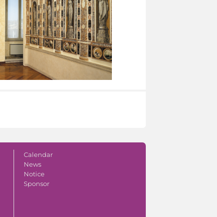
Calendar
News
Notice
Sponsor