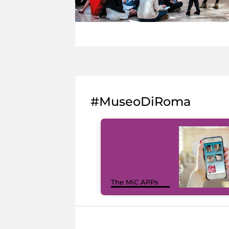
#MuseoDiRoma
The MiC APPs