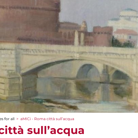
s for all
>
aMICi - Roma città sull’acqua
ittà sull’acqua