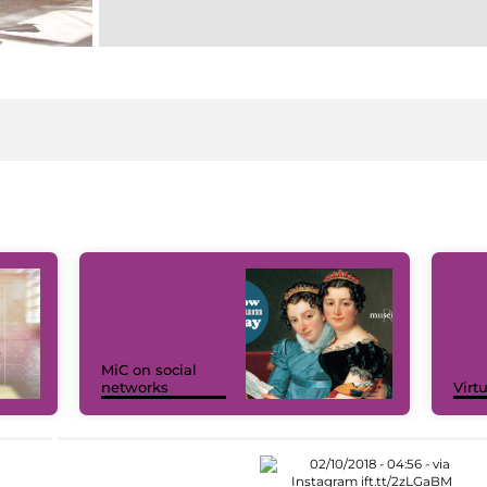
MiC on social
networks
Virt