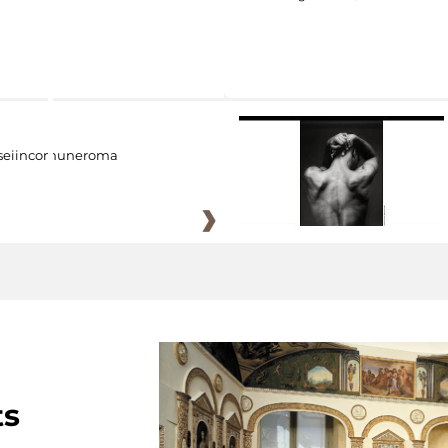
eiincomuneroma
ts