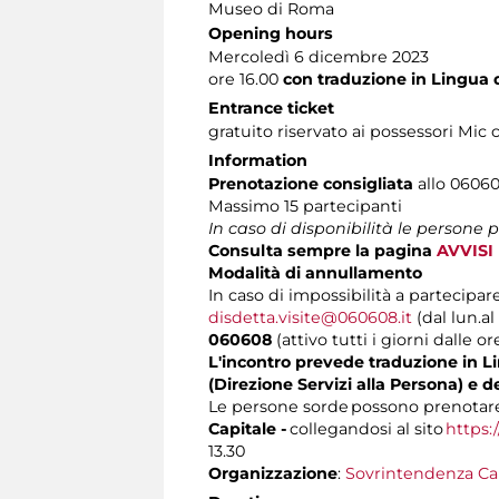
Museo di Roma
Opening hours
Mercoledì 6 dicembre 2023
ore 16.00
con traduzione in Lingua d
Entrance ticket
gratuito riservato ai possessori Mic 
Information
Prenotazione consigliata
allo 060608
Massimo 15 partecipanti
In caso di disponibilità le persone
Consulta sempre la pagina
AVVISI
Modalità di annullamento
In caso di impossibilità a partecipare
disdetta.visite@060608.it
(dal lun.al
060608
(attivo tutti i giorni dalle or
L'incontro prevede traduzione in Lin
(Direzione Servizi alla Persona) e d
Le persone sorde possono prenotare 
Capitale -
collegandosi al sito
https:
13.30
Organizzazione
:
Sovrintendenza Ca