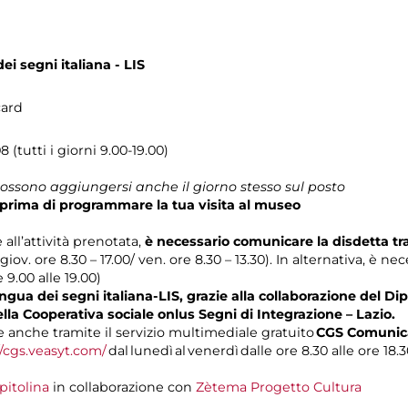
ei segni italiana - LIS
card
 (tutti i giorni 9.00-19.00)
 possono aggiungersi anche il giorno stesso sul posto
prima di programmare la tua visita al museo
 all’attività prenotata,
è necessario comunicare la disdetta t
 giov. ore 8.30 – 17.00/ ven. ore 8.30 – 13.30). In alternativa, è n
e 9.00 alle 19.00)
gua dei segni italiana-LIS, grazie alla collaborazione del Dip
ella Cooperativa sociale onlus Segni di Integrazione – Lazio.
anche tramite il servizio multimediale gratuito
CGS Comunica
//cgs.veasyt.com/
dal lunedì al venerdì dalle ore 8.30 alle ore 18.3
pitolina
in collaborazione con
Zètema Progetto Cultura