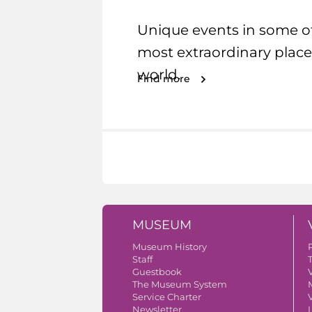
Unique events in some o
most extraordinary place
world.
Find more
MUSEUM
Museum History
Staff
Guestbook
V
The Museum System
Service Charter
V
Newsletter