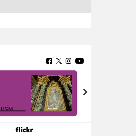
Google Arts &
ual tour
Culture