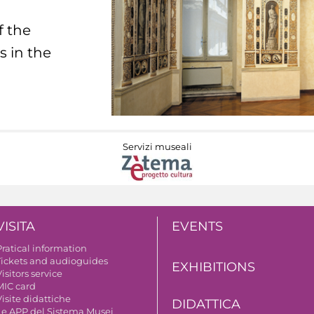
f the
s in the
Servizi museali
VISITA
EVENTS
Pratical information
Tickets and audioguides
EXHIBITIONS
isitors service
MIC card
isite didattiche
DIDATTICA
Le APP del Sistema Musei