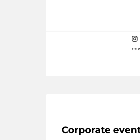
mus
Corporate even