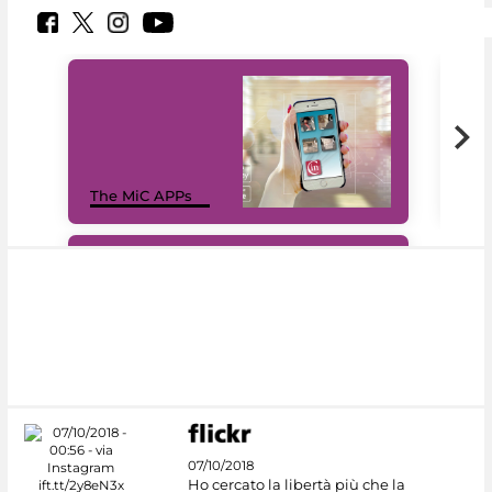
MiC
The MiC APPs
net
#DiscoverMiC
07/10/2018
Ho cercato la libertà più che la