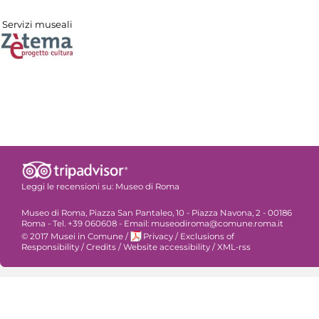
Servizi museali
Leggi le recensioni su:
Museo di Roma
Museo di Roma, Piazza San Pantaleo, 10 - Piazza Navona, 2 - 00186
Roma - Tel. +39 060608 - Email: museodiroma@comune.roma.it
© 2017 Musei in Comune
/
Privacy
/
Exclusions of
Responsibility
/
Credits
/
Website accessibility
/
XML-rss