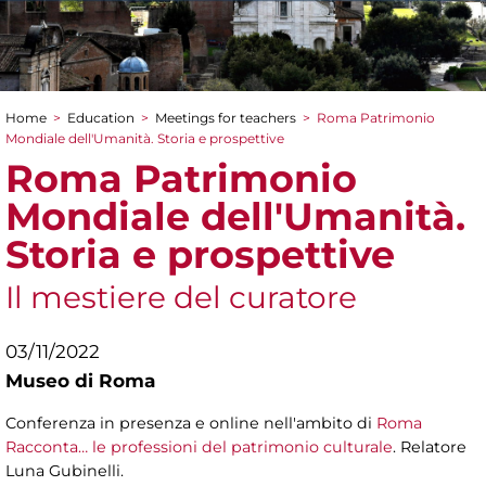
Home
>
Education
>
Meetings for teachers
>
Roma Patrimonio
You are here
Mondiale dell'Umanità. Storia e prospettive
Roma Patrimonio
Mondiale dell'Umanità.
Storia e prospettive
Il mestiere del curatore
03/11/2022
Museo di Roma
Conferenza in presenza e online nell'ambito di
Roma
Racconta… le professioni del patrimonio culturale
. Relatore
Luna Gubinelli.