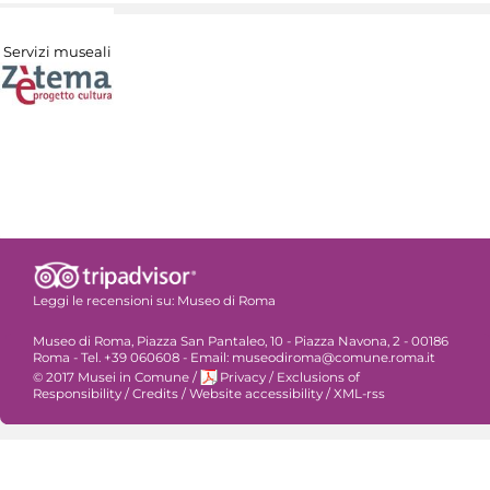
Servizi museali
Leggi le recensioni su:
Museo di Roma
Museo di Roma, Piazza San Pantaleo, 10 - Piazza Navona, 2 - 00186
Roma - Tel. +39 060608 - Email: museodiroma@comune.roma.it
© 2017 Musei in Comune
/
Privacy
/
Exclusions of
Responsibility
/
Credits
/
Website accessibility
/
XML-rss