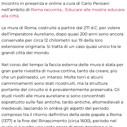
Incontro in presenza e online a cura di Carlo Persiani
nell'ambito di
Roma racconta... Educare alle mostre educare
alla città
.
Le mura di Roma, costruite a partire dal 271 d.C. per volere
dell’imperatore Aureliano, dopo quasi 200 anni sono ancora
conservate per circa 12 chilometri sui 19 della loro
estensione originaria. Si tratta di un caso quasi unico tra le
grandi città del mondo.
Nel corso del tempo la faccia esterna delle mura è stata per
gran parte rivestita di nuova cortina, tanto da creare, più
che un palinsesto, un intarsio. Molte torri e alcuni
camminamenti sono stati ricostruiti, ma la struttura
portante del circuito si è prevalentemente preservata. Gli
studi rivolti alle mura aureliane si sono concentrati
soprattutto sulle fasi antiche, tardo-antiche, altomedievali e
medievali, lasciando in ombra gli aspetti del periodo
compreso tra il ritorno definitivo della sede papale a Roma
(1377) e la fine del Rinascimento (circa 1600), periodo nel
quale si è svolta una vasta opera di manutenzione e in