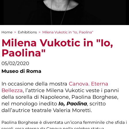
Home
>
Exhibitions
>
Milena Vukotic in "Io, Paolina"
You are here
Milena Vukotic in "Io,
Paolina"
05/02/2020
Museo di Roma
In occasione della mostra
Canova. Eterna
Bellezza
, l’attrice Milena Vukotic veste i panni
della sorella di Napoleone, Paolina Borghese,
nel monologo inedito
Io, Paolina
, scritto
dall’autrice teatrale Valeria Moretti.
Paolina Borghese è diventata un’icona femminile che sfida i
secoli, resa eterna da Canova nella celebre statua