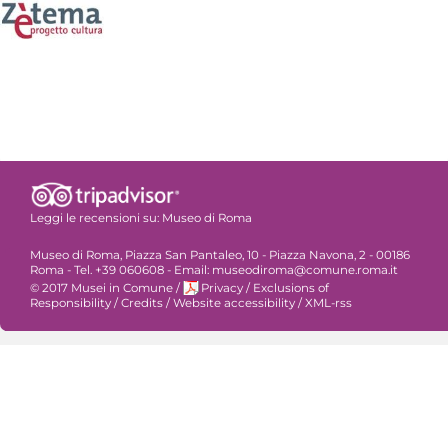
Leggi le recensioni su:
Museo di Roma
Museo di Roma, Piazza San Pantaleo, 10 - Piazza Navona, 2 - 00186
Roma - Tel. +39 060608 - Email: museodiroma@comune.roma.it
© 2017 Musei in Comune
/
Privacy
/
Exclusions of
Responsibility
/
Credits
/
Website accessibility
/
XML-rss