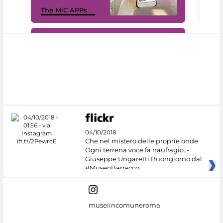
MiC
The MiC APPs
net
#DiscoverMiC
04/10/2018
Che nel mistero delle proprie onde
Ogni terrena voce fa naufragio. -
Giuseppe Ungaretti Buongiorno dal
#MuseoBarracco
museiincomuneroma