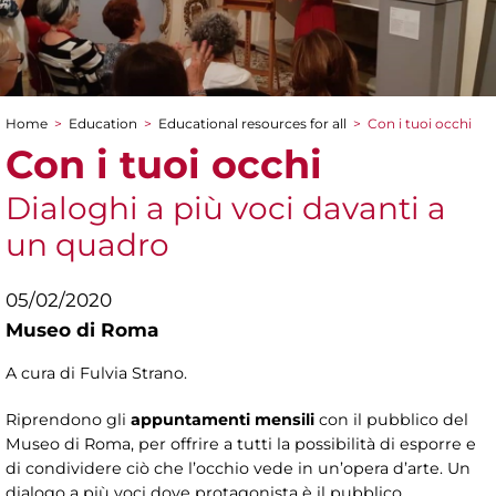
Home
>
Education
>
Educational resources for all
>
Con i tuoi occhi
You are here
Con i tuoi occhi
Dialoghi a più voci davanti a
un quadro
05/02/2020
Museo di Roma
A cura di Fulvia Strano.
Riprendono gli
appuntamenti mensili
con il pubblico del
Museo di Roma, per offrire a tutti la possibilità di esporre e
di condividere ciò che l’occhio vede in un’opera d’arte. Un
dialogo a più voci dove protagonista è il pubblico.