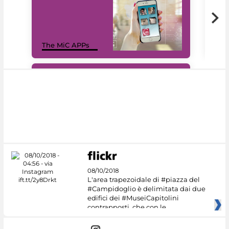
MiC
The MiC APPs
net
#DiscoverMiC
08/10/2018
L'area trapezoidale di #piazza del
#Campidoglio è delimitata dai due
edifici dei #MuseiCapitolini
contrapposti, che con le