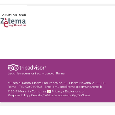
Servizi museali
Leggi le recensioni su:
Museo di Roma
Museo di Roma, Piazza San Pantaleo, 10 - Piazza Navona, 2 - 00186
Roma - Tel. +39 060608 - Email: museodiroma@comune.roma.it
© 2017 Musei in Comune
/
Privacy
/
Exclusions of
Responsibility
/
Credits
/
Website accessibility
/
XML-rss