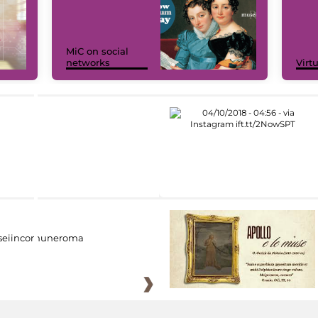
MiC on social
networks
Virt
eiincomuneroma