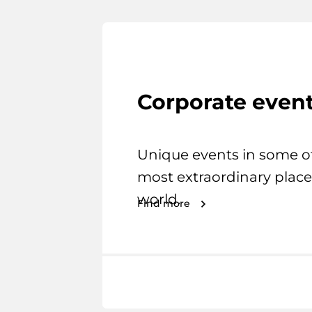
Corporate even
Unique events in some o
most extraordinary place
world.
Find more