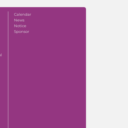
Calendar
News
Notice
Sponsor
ol