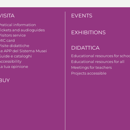
VISITA
EVENTS
Pratical information
Tickets and audioguides
EXHIBITIONS
isitors service
MIC card
isite didattiche
DIDATTICA
Le APP del Sistema Musei
Educational resources for scho
Guide e cataloghi
ccessibility
Educational resources for all
La tua opinione
Meetings for teachers
Projects accessible
BUY