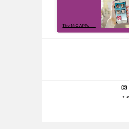
The MiC APPs
mus