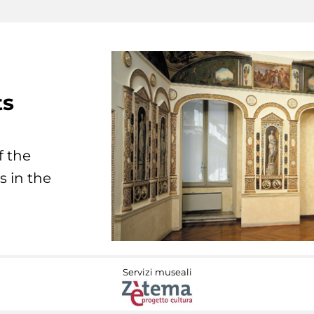
ts
f the
s in the
Servizi museali