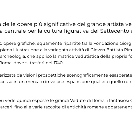
delle opere più significative del grande artista ve
ra centrale per la cultura figurativa del Settecento
00 opere grafiche, equamente ripartite tra la Fondazione Giorgi
ena illustrazione alla variegata attività di Giovan Battista Pira
ll’archeologia, che applicò la matrice vedutistica della propr
oma, dove si trasferì nel 1740.
erizzata da visioni prospettiche scenograficamente esasperate e 
uccesso in un mercato in veloce espansione qual era quello r
bri vede quindi esposte le grandi Vedute di Roma, i fantasiosi 
Carceri, fino alle varie raccolte di antichità romane appartenen