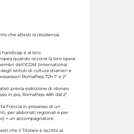
to che attesti la residenza)
di handicap e al loro
uropea quando occorra la loro opera
 membri dell'ICOM (International
i Istituti di cultura stranieri e
possessori RomaPass 72h 1° e 2°
alisti previa esibizione di idoneo
sso in poi, RomaPass 48h dal 2°
ta Freccia in possesso di un
ti, per abbonati regionali e per
sso) + un accompagnatore.
i che il Titolare è iscritto al