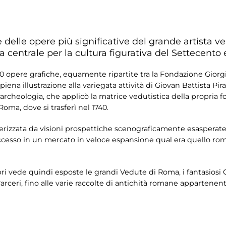
delle opere più significative del grande artista ve
ra centrale per la cultura figurativa del Settecento
00 opere grafiche, equamente ripartite tra la Fondazione Giorgi
ena illustrazione alla variegata attività di Giovan Battista Pira
ll’archeologia, che applicò la matrice vedutistica della propr
oma, dove si trasferì nel 1740.
erizzata da visioni prospettiche scenograficamente esasperate e 
uccesso in un mercato in veloce espansione qual era quello r
bri vede quindi esposte le grandi Vedute di Roma, i fantasiosi 
Carceri, fino alle varie raccolte di antichità romane appartenen