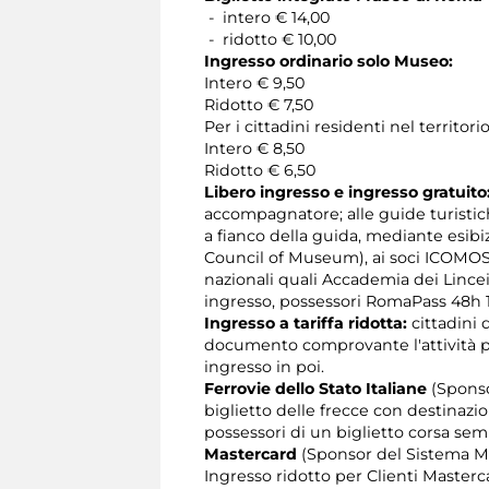
- intero € 14,00
- ridotto € 10,00
Ingresso ordinario solo Museo:
Intero € 9,50
Ridotto € 7,50
Per i cittadini residenti nel territ
Intero € 8,50
Ridotto € 6,50
Libero ingresso e ingresso gratuito
accompagnatore; alle guide turistich
a fianco della guida, mediante esibi
Council of Museum), ai soci ICOMOS 
nazionali quali Accademia dei Lince
ingresso, possessori RomaPass 48h 1
Ingresso a tariffa ridotta:
cittadini 
documento comprovante l'attività pr
ingresso in poi.
Ferrovie dello Stato Italiane
(Sponso
biglietto delle frecce con destinaz
possessori di un biglietto corsa se
Mastercard
(Sponsor del Sistema M
Ingresso ridotto per Clienti Masterca