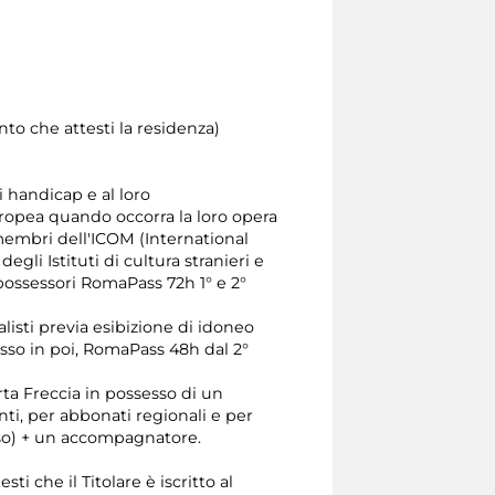
to che attesti la residenza)
di handicap e al loro
uropea quando occorra la loro opera
 membri dell'ICOM (International
i Istituti di cultura stranieri e
possessori RomaPass 72h 1° e 2°
alisti previa esibizione di idoneo
sso in poi, RomaPass 48h dal 2°
ta Freccia in possesso di un
ti, per abbonati regionali e per
sso) + un accompagnatore.
i che il Titolare è iscritto al