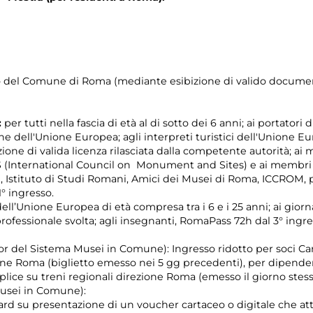
orio del Comune di Roma (mediante esibizione di valido documen
:
per tutti nella fascia di età al di sotto dei 6 anni; ai portatori 
e dell'Unione Europea; agli interpreti turistici dell'Unione E
zione di valida licenza rilasciata dalla competente autorità; ai
(International Council on Monument and Sites) e ai membri degl
i, Istituto di Studi Romani, Amici dei Musei di Roma, ICCROM, 
° ingresso.
dell’Unione Europea di età compresa tra i 6 e i 25 anni; ai giorn
ofessionale svolta; agli insegnanti, RomaPass 72h dal 3° ingre
r del Sistema Musei in Comune): Ingresso ridotto per soci Car
ione Roma (biglietto emesso nei 5 gg precedenti), per dipenden
mplice su treni regionali direzione Roma (emesso il giorno ste
usei in Comune):
rd su presentazione di un voucher cartaceo o digitale che attest