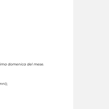
 prima domenica del mese.
nni);